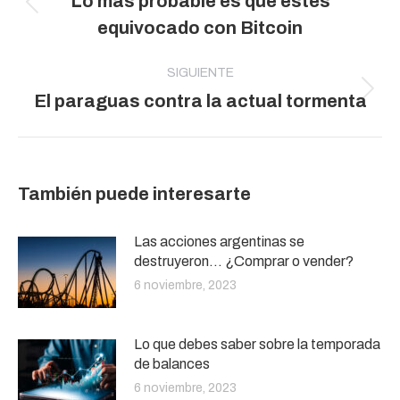
Lo más probable es que estés
publicaciones
Publicación
equivocado con Bitcoin
anterior:
SIGUIENTE
Publicación
El paraguas contra la actual tormenta
siguiente:
También puede interesarte
Las acciones argentinas se
destruyeron… ¿Comprar o vender?
6 noviembre, 2023
Lo que debes saber sobre la temporada
de balances
6 noviembre, 2023