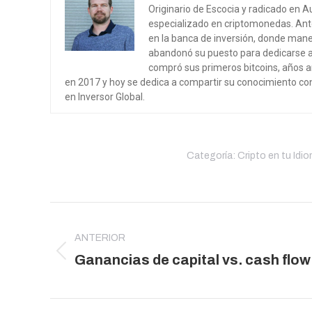
Originario de Escocia y radicado en A
especializado en criptomonedas. Ante
en la banca de inversión, donde mane
abandonó su puesto para dedicarse a 
compró sus primeros bitcoins, años an
en 2017 y hoy se dedica a compartir su conocimiento co
en Inversor Global.
Categoría:
Cripto en tu Idi
Navegación
entre
ANTERIOR
publicaciones
Publicación
Ganancias de capital vs. cash flow
anterior: