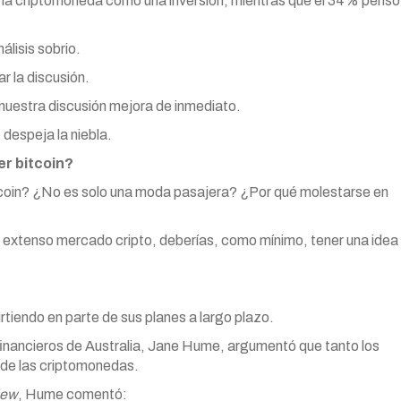
la criptomoneda como una inversión, mientras que el 34% pensó
álisis sobrio.
r la discusión.
nuestra discusión mejora de inmediato.
despeja la niebla.
er bitcoin?
tcoin? ¿No es solo una moda pasajera? ¿Por qué molestarse en
el extenso mercado cripto, deberías, como mínimo, tener una idea
tiendo en parte de sus planes a largo plazo.
 financieros de Australia, Jane Hume, argumentó que tanto los
 de las criptomonedas.
iew
, Hume comentó: