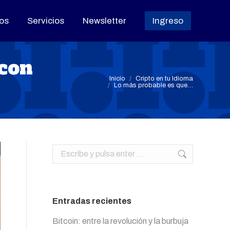
os
os
Servicios
Servicios
Newsletter
Newsletter
Ingreso
Ingreso
 con
Estás aquí:
Inicio
Cripto en tu Idioma
Lo más probable es que…
Buscar:
Entradas recientes
Bitcoin: entre la revolución y la burbuja