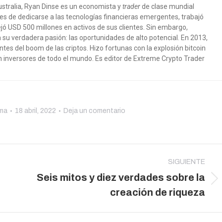
ustralia, Ryan Dinse es un economista y
trader
de clase mundial
s de dedicarse a las tecnologías financieras emergentes, trabajó
jó USD 500 millones en activos de sus clientes. Sin embargo,
su verdadera pasión: las oportunidades de alto potencial. En 2013,
tes del boom de las criptos. Hizo fortunas con la explosión bitcoin
n inversores de todo el mundo
. Es editor de Extreme Crypto Trader
oma
18 abril, 2022
Deja un comentario
SIGUIENTE
Seis mitos y diez verdades sobre la
Publicación
creación de riqueza
siguiente: