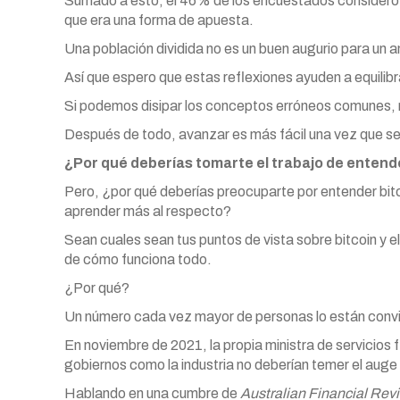
Sumado a esto, el 46% de los encuestados consideró 
que era una forma de apuesta.
Una población dividida no es un buen augurio para un an
Así que espero que estas reflexiones ayuden a equilibra
Si podemos disipar los conceptos erróneos comunes, 
Después de todo, avanzar es más fácil una vez que se 
¿Por qué deberías tomarte el trabajo de entend
Pero, ¿por qué deberías preocuparte por entender bi
aprender más al respecto?
Sean cuales sean tus puntos de vista sobre bitcoin y 
de cómo funciona todo.
¿Por qué?
Un número cada vez mayor de personas lo están convir
En noviembre de 2021, la propia ministra de servicios
gobiernos como la industria no deberían temer el auge
Hablando en una cumbre de
Australian Financial Rev