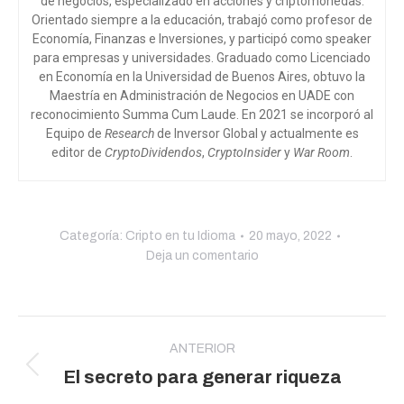
de negocios, especializado en acciones y criptomonedas.
Orientado siempre a la educación, trabajó como profesor de
Economía, Finanzas e Inversiones, y participó como speaker
para empresas y universidades. Graduado como Licenciado
en Economía en la Universidad de Buenos Aires, obtuvo la
Maestría en Administración de Negocios en UADE con
reconocimiento Summa Cum Laude. En 2021 se incorporó al
Equipo de
Research
de Inversor Global y actualmente es
editor de
CryptoDividendos
,
CryptoInsider
y
War Room
.
Categoría:
Cripto en tu Idioma
20 mayo, 2022
Deja un comentario
Navegación
entre
ANTERIOR
Publicación
El secreto para generar riqueza
publicaciones
anterior: