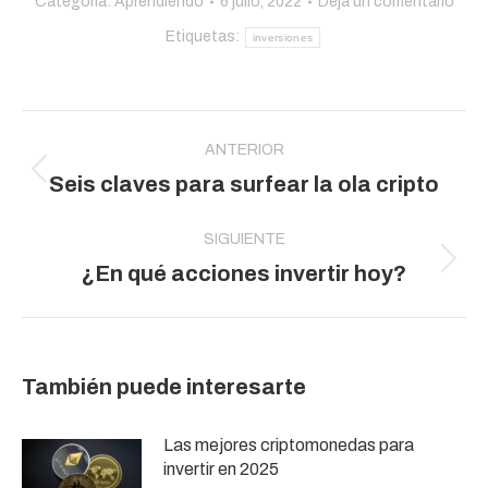
Categoría:
Aprendiendo
6 julio, 2022
Deja un comentario
Etiquetas:
inversiones
Navegación
entre
ANTERIOR
Publicación
Seis claves para surfear la ola cripto
publicaciones
anterior:
SIGUIENTE
Publicación
¿En qué acciones invertir hoy?
siguiente:
También puede interesarte
Las mejores criptomonedas para
invertir en 2025