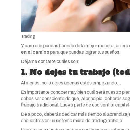
Trading
Y para que puedas hacerlo de la mejor manera, quiero 
en el camino
para que puedas lograr tus sueños.
Déjame contarte cuáles son:
1. No dejes tu trabajo (tod
Al menos, no lo dejes apenas estés empezando…
Es importante conocer muy bien cuál será nuestro plan 
debes ser consciente de que, al principio, deberás se
trabajo tradicional. Luego parte de eso será tu capital in
De a poco, deberás dedicar más tiempo al aprendizaje y 
encuentres en un sistema mixto de trading/trabajo.
Una vez que puedas asegurar que tienes un sistema y qu