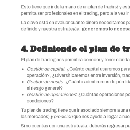
Esto tiene que ir de la mano de un plan de trading y e
permita ser profesionales en el trading, pero a la vez 
La clave está en evaluar cuánto dinero necesitamos par
definido y nuestra estrategia,
generemos lo necesar
4. Definiendo el plan de t
El plan de trading nos permitirá conocer y tener clari
Gestión de capital
: ¿Cuánto capital usaremos para
operación?, ¿Diversificaremos entre inversión, trad
Gestión de riesgo
: ¿Cuánto admitiremos de pérdi
el riesgo general?
Gestión de operaciones
: ¿Cuántas operaciones p
condiciones?
Tu plan de trading tiene que ir asociado siempre a una
los mercados)
y precisión
que nos ayude a llegar a nu
Si no cuentas con una estrategia, deberás regresar pas