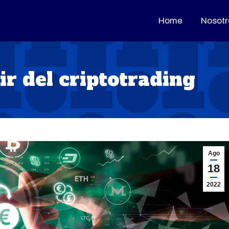
Home
Home
Nosotr
Nosotr
ir del criptotrading
Ago
18
2022