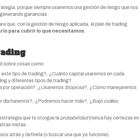
strategia, porque siempre usaremos una gestión de riesgo que nos
ir generando ganancias.
a que, con la gestión de riesgo aplicada, el plan de trading
io para cubrir lo que necesitamos
.
rading
dad sobre cosas como:
 este tipo de trading?, ¿Cuánto capital usaremos en cada
ing y diferentes tipos de trading?
da por operación?, ¿Usaremos
Stoploss
?, ¿Cómo manejaremos
or día haremos?, ¿Podremos hacer más?, ¿Bajo cuáles
 estrategia que te otorgue la
probabilidad
(nunca hay certezas en
estras metas.
os atrás y definirla (o buscar una que ya funcione).