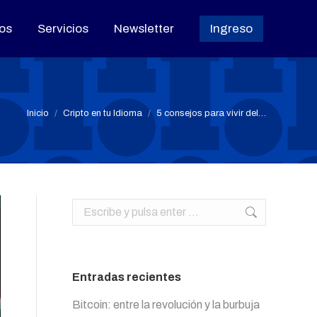
os
os
Servicios
Servicios
Newsletter
Newsletter
Ingreso
Ingreso
Estás aquí:
Inicio
Cripto en tu Idioma
5 consejos para vivir del…
Buscar:
Entradas recientes
Bitcoin: entre la revolución y la burbuja