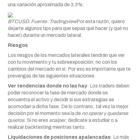
una variación aproximada de 3,3%:
BTCUSD. Fuente: Tradingview
Por esta razón, quiero
dejarte algunos tips para que sepas qué hacer (y qué no
hacer) durante un mercado lateral.
Riesgos
Los riesgos de los mercados laterales tendrán que ver
con tu movimiento y tu sobreexposición, no con los
cambios del mercado en sí. Por eso es importante que te
prevengas de las siguientes situaciones.
Ver tendencias donde no las hay
: Los traders deben
poder reconocer la fase de mercado donde se
encuentra el activo y decidir si sus estrategias se
acomodan a dicha fase. De lo contrario, tal vez la mejor
decisión por el momento sea la de
no operar y quedarse
quietos
. Si no eres
scalper
, dedícate a estudiar o a
realizar backtesting mientras tanto.
Liquidaciones de posiciones apalancadas
: Lo más