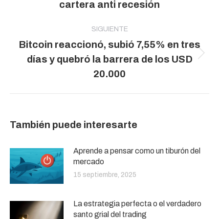
cartera anti recesión
anterior:
SIGUIENTE
Bitcoin reaccionó, subió 7,55% en tres
Publicación
días y quebró la barrera de los USD
siguiente:
20.000
También puede interesarte
Aprende a pensar como un tiburón del
mercado
15 septiembre, 2025
La estrategia perfecta o el verdadero
santo grial del trading