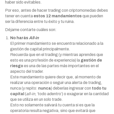
haber sido evitables.
Por eso, antes de hacer trading con criptomonedas debes
tener en cuenta
estos 12 mandamientos
que pueden
ser la diferencia entre tu éxito y tu ruina.
Déjame contarte cuáles son:
No harás
All-in
El primer mandamiento se encuentra relacionado a la
gestión de capital principalmente.
Recuerda que en el trading (y mientras aprendes que
esto es una profesión de experiencia) la
gestión de
riesgo
es una de las partes más importantes en el
aspecto del trader.
Este mandamiento quiere decir que, al momento de
realizar una operación o seguir una alerta de trading,
nunca (y repito:
nunca
) deberías ingresar con
todo tu
capital
(
all-in
, ‘todo adentro’) o exagerar en la cantidad
que se utiliza en un solo trade.
Esto no solamente salvará tu cuenta si es que la
operatoria resulta negativa, sino que evitará que