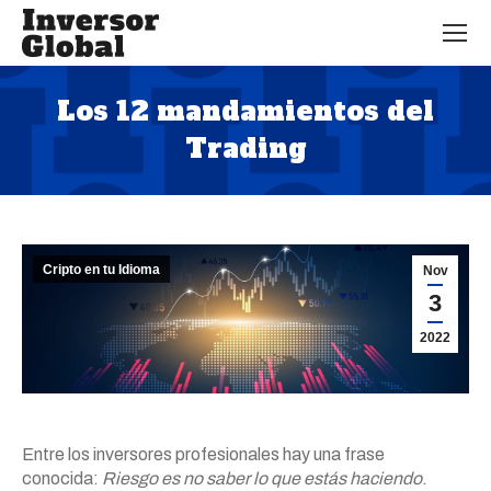
Los 12 mandamientos del
Trading
Estás aquí:
Cripto en tu Idioma
Nov
3
2022
Entre los inversores profesionales hay una frase
conocida:
Riesgo es no saber lo que estás haciendo
.