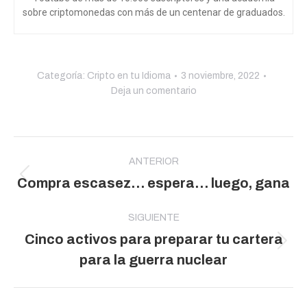
sobre criptomonedas con más de un centenar de graduados.
Categoría:
Cripto en tu Idioma
3 noviembre, 2022
Deja un comentario
Navegación
entre
ANTERIOR
Publicación
Compra escasez… espera… luego, gana
publicaciones
anterior:
SIGUIENTE
Cinco activos para preparar tu cartera
Publicación
para la guerra nuclear
siguiente: