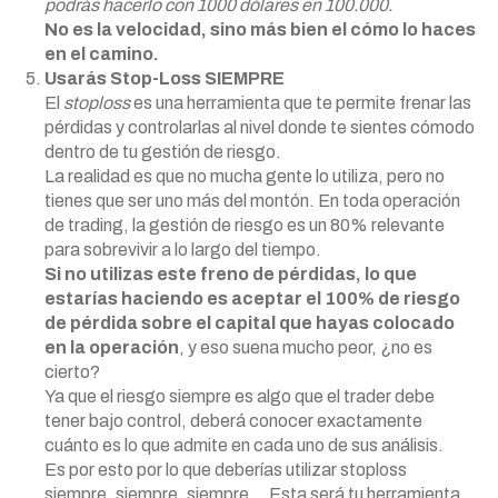
podrás hacerlo con 1000 dólares en 100.000.
No es la velocidad, sino más bien el cómo lo haces
en el camino.
Usarás Stop-Loss SIEMPRE
El
stoploss
es una herramienta que te permite frenar las
pérdidas y controlarlas al nivel donde te sientes cómodo
dentro de tu gestión de riesgo.
La realidad es que no mucha gente lo utiliza, pero no
tienes que ser uno más del montón. En toda operación
de trading, la gestión de riesgo es un 80% relevante
para sobrevivir a lo largo del tiempo.
Si no utilizas este freno de pérdidas, lo que
estarías haciendo es aceptar el 100% de riesgo
de pérdida sobre el capital que hayas colocado
en la operación
, y eso suena mucho peor, ¿no es
cierto?
Ya que el riesgo siempre es algo que el trader debe
tener bajo control, deberá conocer exactamente
cuánto es lo que admite en cada uno de sus análisis.
Es por esto por lo que deberías utilizar stoploss
siempre, siempre, siempre… Esta será tu herramienta