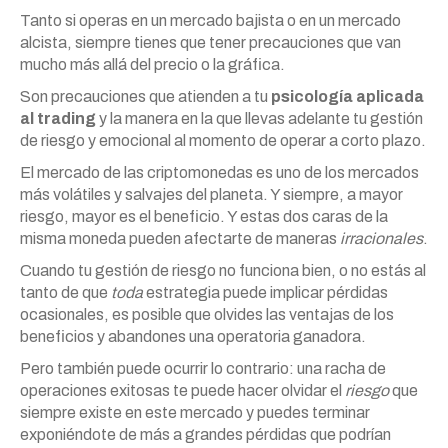
Tanto si operas en un mercado bajista o en un mercado
alcista, siempre tienes que tener precauciones que van
mucho más allá del precio o la gráfica.
Son precauciones que atienden a tu
psicología aplicada
al trading
y la manera en la que llevas adelante tu gestión
de riesgo y emocional al momento de operar a corto plazo.
El mercado de las criptomonedas es uno de los mercados
más volátiles y salvajes del planeta. Y siempre, a mayor
riesgo, mayor es el beneficio. Y estas dos caras de la
misma moneda pueden afectarte de maneras
irracionales
.
Cuando tu gestión de riesgo no funciona bien, o no estás al
tanto de que
toda
estrategia puede implicar pérdidas
ocasionales, es posible que olvides las ventajas de los
beneficios y abandones una operatoria ganadora.
Pero también puede ocurrir lo contrario: una racha de
operaciones exitosas te puede hacer olvidar el
riesgo
que
siempre existe en este mercado y puedes terminar
exponiéndote de más a grandes pérdidas que podrían