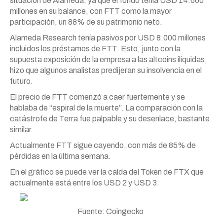
situación de Alameda, ya que el fondo tenía USD 14.600
millones en su balance, con FTT como la mayor
participación, un 88% de su patrimonio neto.
Alameda Research tenía pasivos por USD 8.000 millones
incluidos los préstamos de FTT. Esto, junto con la
supuesta exposición de la empresa a las altcoins ilíquidas,
hizo que algunos analistas predijeran su insolvencia en el
futuro.
El precio de FTT comenzó a caer fuertemente y se
hablaba de “espiral de la muerte”. La comparación con la
catástrofe de Terra fue palpable y su desenlace, bastante
similar.
Actualmente FTT sigue cayendo, con más de 85% de
pérdidas en la última semana.
En el gráfico se puede ver la caída del Token de FTX que
actualmente está entre los USD 2 y USD 3.
Fuente: Coingecko