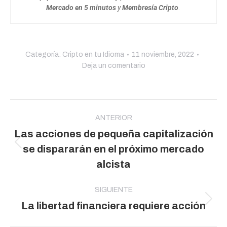
Mercado en 5 minutos
y
Membresía Cripto
.
Categoría:
Cripto en tu Idioma
11 noviembre, 2022
Deja un comentario
Navegación
entre
ANTERIOR
Las acciones de pequeña capitalización
publicaciones
Publicación
se dispararán en el próximo mercado
anterior:
alcista
SIGUIENTE
Publicación
La libertad financiera requiere acción
siguiente: