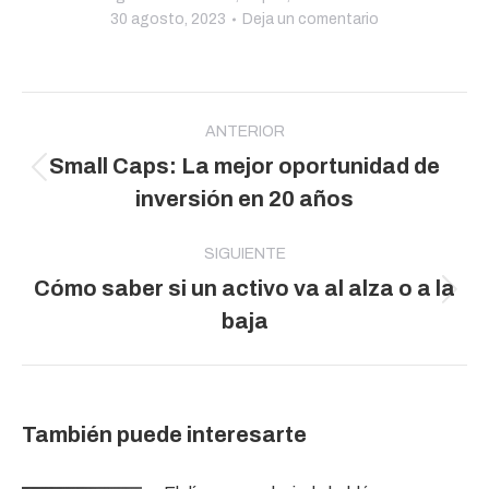
30 agosto, 2023
Deja un comentario
Navegación
entre
ANTERIOR
Small Caps: La mejor oportunidad de
publicaciones
Publicación
inversión en 20 años
anterior:
SIGUIENTE
Cómo saber si un activo va al alza o a la
Publicación
baja
siguiente:
También puede interesarte