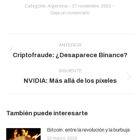
Categoría:
Argentina
27 noviembre, 2023
Deja un comentario
Navegación
entre
ANTERIOR
Publicación
Criptofraude: ¿Desaparece Binance?
publicaciones
anterior:
SIGUIENTE
Publicación
NVIDIA: Más allá de los píxeles
siguiente:
También puede interesarte
Bitcoin: entre la revolución y la burbuja
12 marzo, 2026