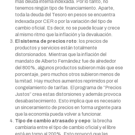
más deuda interna indexada. Por lo tanto, no
tenemos ningún tipo de financiamiento. Aparte,
toda la deuda del Tesoro en pesos se encuentra
indexada por CER o por la variación del tipo de
cambio oficial. Es decir, no se puede licuar y crece
al mismo ritmo que la inflación y la devaluación.
El sistema de precios roto
: los precios de
productos y servicios están totalmente
distorsionados. Mientras que la inflación del
mandato de Alberto Fernández fue de alrededor
del 800%, algunos productos subieron más que ese
porcentaje, pero muchos otros subieron menos de
la mitad. Hay muchos aumentos reprimidos por el
congelamiento de tarifas. El programa de “Precios
Justos” crea estas distorsiones y además provoca
desabastecimiento. Esto implica que es necesario
un sinceramiento de precios en forma urgente para
que la economía pueda volver a funcionar.
Tipo de cambio atrasado y cepo
: la brecha
cambiaria entre el tipo de cambio oficial y el libre
está en torno al 200%. Esto provocó que las