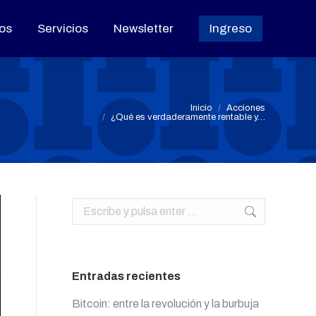
os
os
Servicios
Servicios
Newsletter
Newsletter
Ingreso
Ingreso
Estás aquí:
Inicio
Acciones
¿Qué es verdaderamente rentable y…
Buscar:
Entradas recientes
Bitcoin: entre la revolución y la burbuja