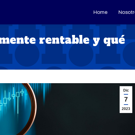
Home
Home
Nosotr
Nosotr
mente rentable y qué
Dic
7
2023