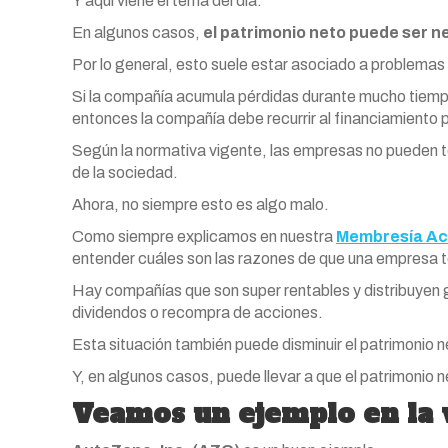
Y aquí viene el tema del día.
En algunos casos,
el patrimonio neto puede ser n
Por lo general, esto suele estar asociado a problemas
Si la compañía acumula pérdidas durante mucho tiempo 
entonces la compañía debe recurrir al financiamiento 
Según la normativa vigente, las empresas no pueden te
de la sociedad.
Ahora, no siempre esto es algo malo.
Como siempre explicamos en nuestra
Membresía Ac
entender cuáles son las razones de que una empresa 
Hay compañías que son super rentables y distribuyen g
dividendos o recompra de acciones.
Esta situación también puede disminuir el patrimonio n
Y, en algunos casos, puede llevar a que el patrimonio 
Veamos un ejemplo en la 