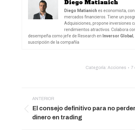
Diego Matianich
Diego Matianich
es economista, con 
mercados financieros. Tiene un posgr
Adquisiciones, propone inversiones ca
rendimientos atractivos. Colabora co
desempeña como jefe de Research en
Inversor Global
suscripción de la compañía
Categoría:
Acciones
7 
Navegación
entre
ANTERIOR
El consejo definitivo para no perde
publicaciones
Publicación
dinero en trading
anterior: