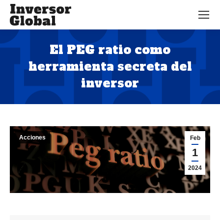
El PEG ratio como
herramienta secreta del
inversor
Estás aquí:
Acciones
Feb
1
2024