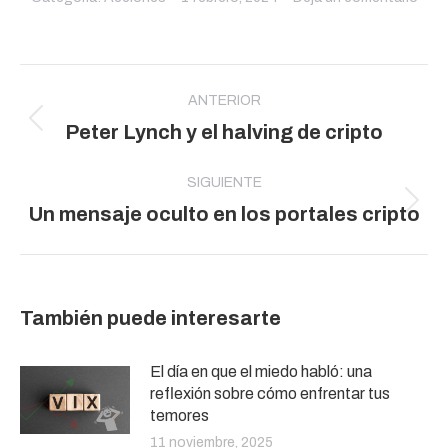
Navegación
entre
ANTERIOR
Publicación
Peter Lynch y el halving de cripto
publicaciones
anterior:
SIGUIENTE
Publicación
Un mensaje oculto en los portales cripto
siguiente:
También puede interesarte
El día en que el miedo habló: una
reflexión sobre cómo enfrentar tus
temores
11 noviembre, 2025