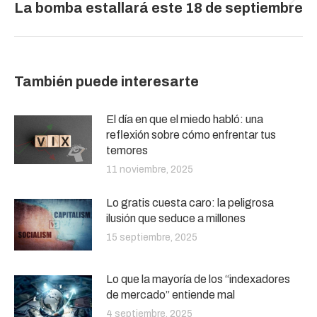
Publicación
La bomba estallará este 18 de septiembre
siguiente:
También puede interesarte
El día en que el miedo habló: una
reflexión sobre cómo enfrentar tus
temores
11 noviembre, 2025
Lo gratis cuesta caro: la peligrosa
ilusión que seduce a millones
15 septiembre, 2025
Lo que la mayoría de los “indexadores
de mercado” entiende mal
4 septiembre, 2025