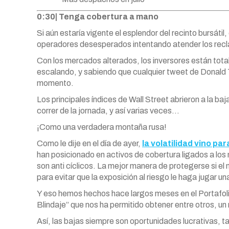
0:30| Tenga cobertura a mano
Si aún estaría vigente el esplendor del recinto bursát
operadores desesperados intentando atender los recla
Con los mercados alterados, los inversores están tot
escalando, y sabiendo que cualquier tweet de Donald
momento.
Los principales índices de Wall Street abrieron a la ba
correr de la jornada, y así varias veces…
¡Como una verdadera montaña rusa!
Como le dije en el día de ayer,
la volatilidad vino pa
han posicionado en activos de cobertura ligados a lo
son anti cíclicos. La mejor manera de protegerse si e
para evitar que la exposición al riesgo le haga jugar u
Y eso hemos hechos hace largos meses en el Portafol
Blindaje” que nos ha permitido obtener entre otros, un
Así, las bajas siempre son oportunidades lucrativas, 