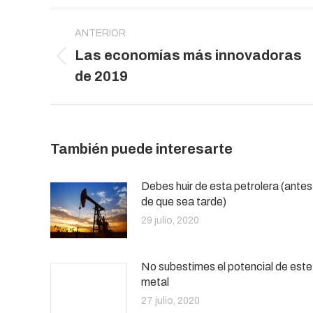
Navegación
entre
ANTERIOR
Las economías más innovadoras
publicaciones
Publicación
de 2019
anterior:
También puede interesarte
Debes huir de esta petrolera (antes
de que sea tarde)
29 julio, 2020
No subestimes el potencial de este
metal
27 julio, 2020