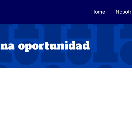
Home
Home
Nosotr
Nosotr
una oportunidad