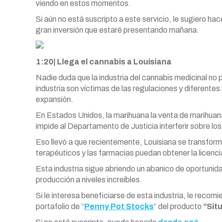
viendo en estos momentos.
Si aún no está suscripto a este servicio, le sugiero h
gran inversión que estaré presentando mañana.
1:20| Llega el cannabis a Louisiana
Nadie duda que la industria del cannabis medicinal no
industria son víctimas de las regulaciones y diferent
expansión.
En Estados Unidos, la marihuana la venta de marihuana
impide al Departamento de Justicia interferir sobre lo
Eso llevó a que recientemente, Louisiana se transforme
terapéuticos y las farmacias puedan obtener la licenci
Esta industria sigue abriendo un abanico de oportuni
producción a niveles increíbles.
Si le interesa beneficiarse de esta industria, le rec
portafolio de “
Penny Pot Stocks
” del producto
“Sit