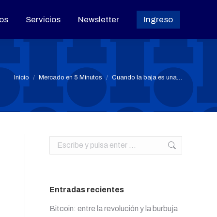
os
os
Servicios
Servicios
Newsletter
Newsletter
Ingreso
Ingreso
Estás aquí:
Inicio
Mercado en 5 Minutos
Cuando la baja es una…
Buscar:
Entradas recientes
Bitcoin: entre la revolución y la burbuja