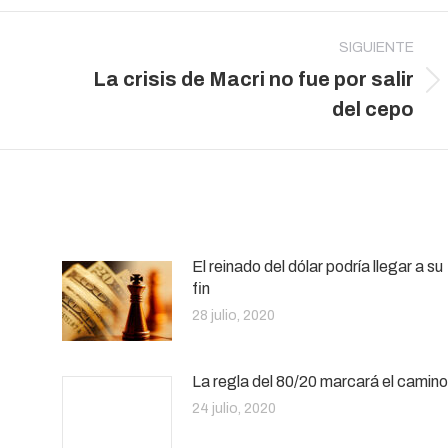
SIGUIENTE
La crisis de Macri no fue por salir
Publicación
del cepo
siguiente:
El reinado del dólar podría llegar a su
fin
28 julio, 2020
La regla del 80/20 marcará el camino
24 julio, 2020