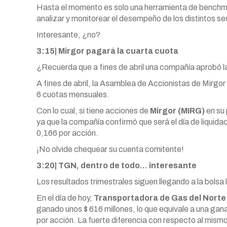
Hasta el momento es solo una herramienta de benchmark
analizar y monitorear el desempeño de los distintos 
Interesante, ¿no?
3:15| Mirgor pagará la cuarta cuota
¿Recuerda que a fines de abril una compañía aprobó l
A fines de abril, la Asamblea de Accionistas de Mirgor
6 cuotas mensuales.
Con lo cual, si tiene acciones de
Mirgor (MIRG)
en su 
ya que la compañía confirmó que será el día de liquida
0,166 por acción.
¡No olvide chequear su cuenta comitente!
3:20| TGN, dentro de todo… interesante
Los resultados trimestrales siguen llegando a la bolsa 
En el día de hoy,
Transportadora de Gas del Nort
ganado unos $ 616 millones, lo que equivale a una gana
por acción. La fuerte diferencia con respecto al mismo 