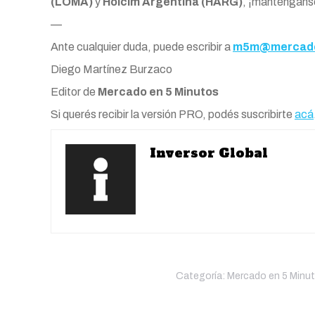
(LOMA)
y
Holcim Argentina (HARG)
, ¡manténgans
—
Ante cualquier duda, puede escribir a
m5m@mercado
Diego Martínez Burzaco
Editor de
Mercado en 5 Minutos
Si querés recibir la versión PRO, podés suscribirte
acá
Inversor Global
Categoría:
Mercado en 5 Minu