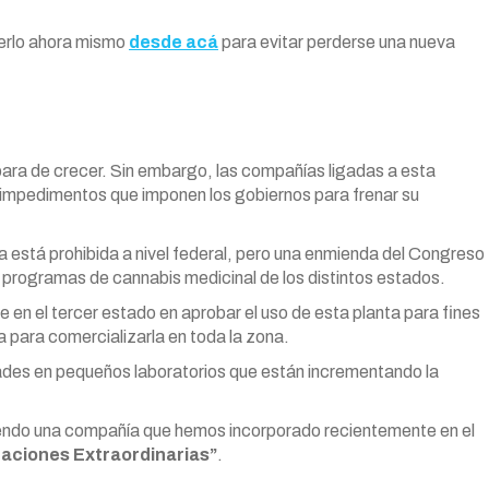
acerlo ahora mismo
desde acá
para evitar perderse una nueva
 para de crecer. Sin embargo, las compañías ligadas a esta
es impedimentos que imponen los gobiernos para frenar su
 está prohibida a nivel federal, pero una enmienda del Congreso
s programas de cannabis medicinal de los distintos estados.
 en el tercer estado en aprobar el uso de esta planta para fines
a para comercializarla en toda la zona.
dades en pequeños laboratorios que están incrementando la
omiendo una compañía que hemos incorporado recientemente en el
uaciones Extraordinarias”
.