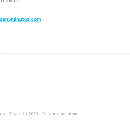
e atento!
en5minutos.com
.
tos
7 agosto, 2019
Deja un comentario