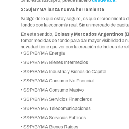
Si no está suscripto, puede hacerlo
desde acá
.
2:50| BYMA lanza nueva herramienta
Si algo de lo que estoy seguro, es que el crecimiento 
fondos con la economía real. Sin un mercado de capita
En este sentido,
Bolsas y Mercados Argentinos (
tomar medidas de fondo para dar mayor visibilidad a n
novedad tiene que ver con la creación de índices de r
• S&P/BYMA Energía
• S&P/BYMA Bienes Intermedios
• S&P/BYMA Industria y Bienes de Capital
• S&P/BYMA Consumo No Esencial
• S&P/BYMA Consumo Masivo
• S&P/BYMA Servicios Financieros
• S&P/BYMA Telecomunicaciones
• S&P/BYMA Servicios Públicos
• S&P/BYMA Bienes Raíces