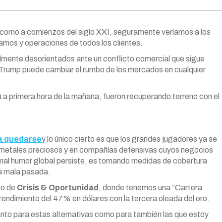
il, como a comienzos del siglo XXI, seguramente veríamos a los
mos y operaciones de todos los clientes.
almente desorientados ante un conflicto comercial que sigue
 Trump puede cambiar el rumbo de los mercados en cualquier
ja a primera hora de la mañana, fueron recuperando terreno con el
ra quedarse
y lo único cierto es que los grandes jugadores ya se
s metales preciosos y en compañías defensivas cuyos negocios
l mal humor global persiste, es tomando medidas de cobertura
na mala pasada.
io de
Crisis & Oportunidad
, donde tenemos una “Cartera
 rendimiento del 47% en dólares con la tercera oleada del oro.
tanto para estas alternativas como para también las que estoy