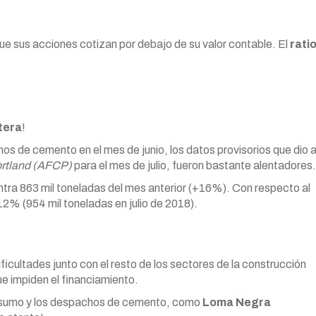
e sus acciones cotizan por debajo de su valor contable. El
rati
tera
!
os de cemento en el mes de junio, los datos provisorios que dio 
ortland (AFCP)
para el mes de julio, fueron bastante alentadores.
ntra 863 mil toneladas del mes anterior (+16%). Con respecto al
12% (954 mil toneladas en julio de 2018).
icultades junto con el resto de los sectores de la construcción
ue impiden el financiamiento.
onsumo y los despachos de cemento, como
Loma Negra