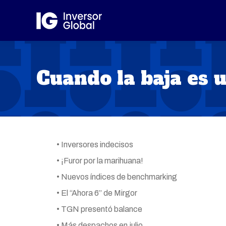
Cuando la baja es 
• Inversores indecisos
• ¡Furor por la marihuana!
• Nuevos índices de benchmarking
• El “Ahora 6” de Mirgor
• TGN presentó balance
• Más despachos en julio