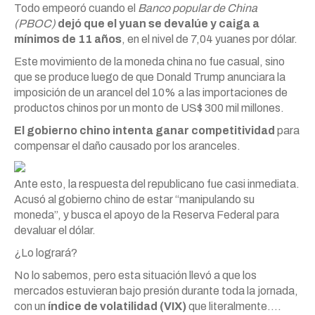
Todo empeoró cuando el
Banco popular de China
(PBOC)
dejó que el yuan se devalúe y caiga a
mínimos de 11 años
, en el nivel de 7,04 yuanes por dólar.
Este movimiento de la moneda china no fue casual, sino
que se produce luego de que Donald Trump anunciara la
imposición de un arancel del 10% a las importaciones de
productos chinos por un monto de US$ 300 mil millones.
El gobierno chino intenta ganar competitividad
para
compensar el daño causado por los aranceles.
Ante esto, la respuesta del republicano fue casi inmediata.
Acusó al gobierno chino de estar “manipulando su
moneda”, y busca el apoyo de la Reserva Federal para
devaluar el dólar.
¿Lo logrará?
No lo sabemos, pero esta situación llevó a que los
mercados estuvieran bajo presión durante toda la jornada,
con un
índice de volatilidad (VIX)
que literalmente….