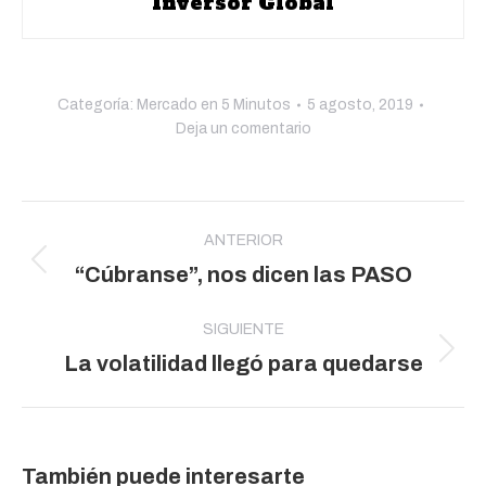
Inversor Global
Categoría:
Mercado en 5 Minutos
5 agosto, 2019
Deja un comentario
Navegación
entre
ANTERIOR
Publicación
“Cúbranse”, nos dicen las PASO
publicaciones
anterior:
SIGUIENTE
Publicación
La volatilidad llegó para quedarse
siguiente:
También puede interesarte