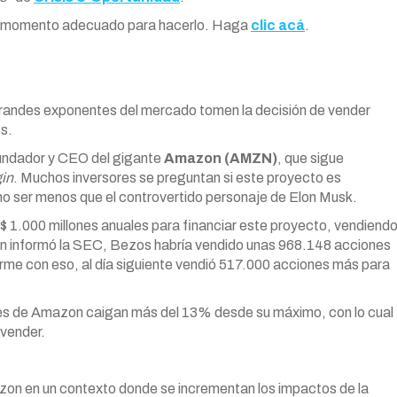
s el momento adecuado para hacerlo. Haga
clic acá
.
grandes exponentes del mercado tomen la decisión de vender
s.
 fundador y CEO del gigante
Amazon (AMZN)
, que sigue
gin
. Muchos inversores se preguntan si este proyecto es
no ser menos que el controvertido personaje de Elon Musk.
 1.000 millones anuales para financiar este proyecto, vendiend
n informó la SEC, Bezos habría vendido unas 968.148 acciones
rme con eso, al día siguiente vendió 517.000 acciones más para
nes de Amazon caigan más del 13% desde su máximo, con lo cual
vender.
on en un contexto donde se incrementan los impactos de la