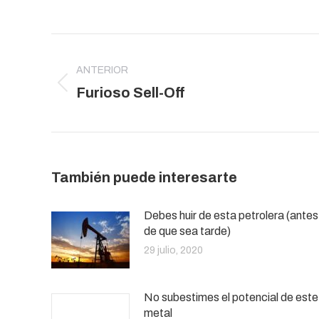
Navegación
entre
ANTERIOR
publicaciones
Publicación
Furioso Sell-Off
anterior:
También puede interesarte
Debes huir de esta petrolera (antes
de que sea tarde)
29 julio, 2020
No subestimes el potencial de este
metal