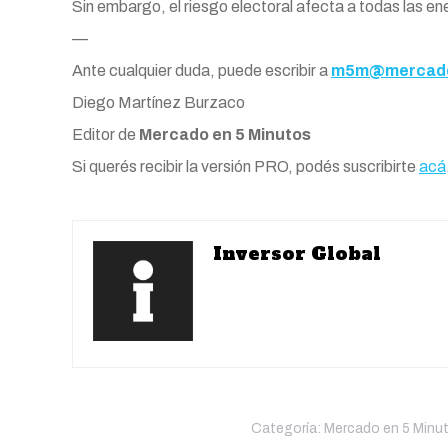
Sin embargo, el riesgo electoral afecta a todas las en
—
Ante cualquier duda, puede escribir a
m5m@mercado
Diego Martínez Burzaco
Editor de
Mercado en 5 Minutos
Si querés recibir la versión PRO, podés suscribirte
acá
Inversor Global
Categoría:
Mercado en 5 Minu