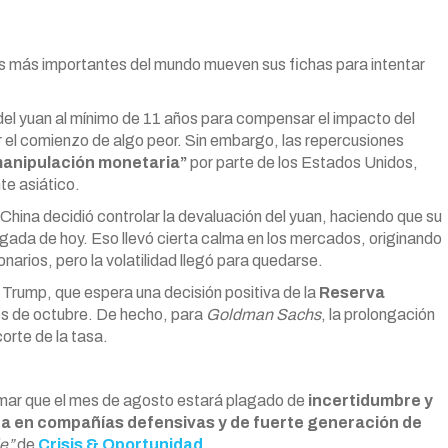
es más importantes del mundo mueven sus fichas para intentar
 del yuan al mínimo de 11 años para compensar el impacto del
 el comienzo de algo peor. Sin embargo, las repercusiones
anipulación monetaria”
por parte de los Estados Unidos,
te asiático.
hina decidió controlar la devaluación del yuan, haciendo que su
gada de hoy. Eso llevó cierta calma en los mercados, originando
onarios, pero la volatilidad llegó para quedarse.
 Trump, que espera una decisión positiva de la
Reserva
mes de octubre. De hecho, para
Goldman Sachs
, la prolongación
orte de la tasa.
rmar que el mes de agosto estará plagado de
incertidumbre y
a en compañías defensivas y de fuerte generación de
e”
de
Crisis & Oportunidad
.