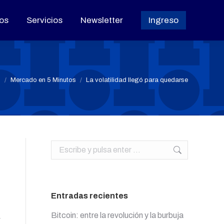
os
os
Servicios
Servicios
Newsletter
Newsletter
Ingreso
Ingreso
s aquí:
o
Mercado en 5 Minutos
La volatilidad llegó para quedarse
Buscar:
Entradas recientes
Bitcoin: entre la revolución y la burbuja