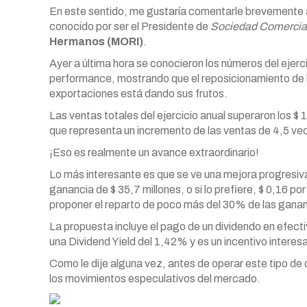
En este sentido, me gustaría comentarle brevemente a
conocido por ser el Presidente de
Sociedad Comercia
Hermanos (MORI)
.
Ayer a última hora se conocieron los números del ejerc
performance, mostrando que el reposicionamiento de la
exportaciones está dando sus frutos.
Las ventas totales del ejercicio anual superaron los $ 1.
que representa un incremento de las ventas de 4,5 ve
¡Eso es realmente un avance extraordinario!
Lo más interesante es que se ve una mejora progresiva 
ganancia de $ 35,7 millones, o si lo prefiere, $ 0,16 por
proponer el reparto de poco más del 30% de las gana
La propuesta incluye el pago de un dividendo en efecti
una Dividend Yield del 1,42% y es un incentivo interesa
Como le dije alguna vez, antes de operar este tipo de 
los movimientos especulativos del mercado.