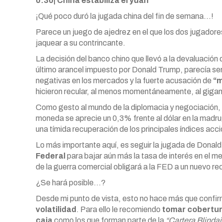
0:30| China estabiliza el yuan
¡Qué poco duró la jugada china del fin de semana…!
Parece un juego de ajedrez en el que los dos jugador
jaquear a su contrincante.
La decisión del banco chino que llevó a la devaluación
último arancel impuesto por Donald Trump, parecía ser
negativas en los mercados y la fuerte acusación de
“m
hicieron recular, al menos momentáneamente, al gigan
Como gesto al mundo de la diplomacia y negociación, C
moneda se aprecie un 0,3% frente al dólar en la madru
una tímida recuperación de los principales índices acci
Lo más importante aquí, es seguir la jugada de Donald
Federal
para bajar aún más la tasa de interés en el 
de la guerra comercial obligará a la FED a un nuevo rec
¿Se hará posible…?
Desde mi punto de vista, esto no hace más que confi
volatilidad
. Para ello le recomiendo
tomar cobertur
caja
como los que forman parte de la
“Cartera Blindaj