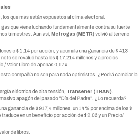
rales
 los que más están expuestos al clima electoral.
de gas que viene luchando fundamentalmente contra su fuerte
mos trimestres. Aun así,
Metrogas (METR)
volvió al terreno
lones o $ 1,14 por acción, y acumula una ganancia de $ 413
 neto se revaluó hasta los $ 17.214 millones y a precios
io / Valor Libro de apenas 0,67x.
 esta compañía no son para nada optimistas. ¿Podrá cambiar la
ergía eléctrica de alta tensión,
Transener (TRAN)
.
 masivo apagón del pasado “Día del Padre”. ¿Lo recuerda?
una ganancia de $ 917,4 millones, un 14% por encima de los $
 traduce en un beneficio por acción de $ 2,06 y un Precio/
alor de libros.