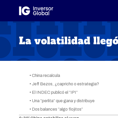
La volatilidad lleg
• China recalcula
• Jeff Bezos, ¿capricho o estrategia?
• El INDEC publicó el “IPI”
• Una “perlita” que gana y distribuye
• Dos balances “algo flojitos”