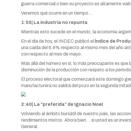
guerra comercial o bien su proyecto es altamente viab
Veremos qué ocurre en un tiempo…
1:55| La industria no repunta
Mientras esto sucede en el mundo, la economía argent
En el día de hoy, el INDEC publicó el
Índice de Produc
una caída del 6,9% respecto al mismo mes del año ante
con respecto al mes de mayo.
Más allá del número en sí, lo más preocupante es que l
disminución de la producción con respeto a los período
El proceso electoral que comenzará este domingo gene
manufacturera no saldrá del pozo en la segunda mitad
2:40| La “preferida” de Ignacio Noel
Volviendo al ámbito bursátil de nuestro país, las accio
rendimientos mixtos. Ahora bien… si usted es un inverso
General.