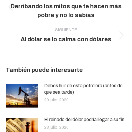
entre
Derribando los mitos que te hacen más
publicaciones
Publicación
pobre y no lo sabías
anterior:
SIGUIENTE
Publicación
Al dólar se lo calma con dólares
siguiente:
También puede interesarte
Debes huir de esta petrolera (antes de
que sea tarde)
29 julio, 2020
El reinado del dólar podría llegar a su fin
28 julio, 2020