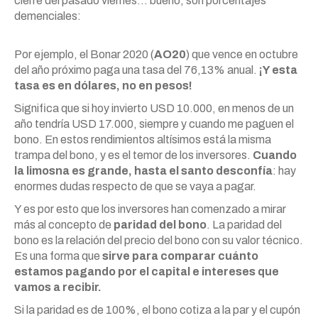
cierre del pasado viernes… bueno, son porcentajes
demenciales:
Por ejemplo, el Bonar 2020 (
AO20
) que vence en octubre
del año próximo paga una tasa del 76,13% anual.
¡Y esta
tasa es en dólares, no en pesos!
Significa que si hoy invierto USD 10.000, en menos de un
año tendría USD 17.000, siempre y cuando me paguen el
bono. En estos rendimientos altísimos está la misma
trampa del bono, y es el temor de los inversores.
Cuando
la limosna es grande, hasta el santo desconfía
: hay
enormes dudas respecto de que se vaya a pagar.
Y es por esto que los inversores han comenzado a mirar
más al concepto de
paridad del bono
. La paridad del
bono es la relación del precio del bono con su valor técnico.
Es una forma que
sirve para comparar cuánto
estamos pagando por el capital e intereses que
vamos a recibir.
Si la paridad es de 100%, el bono cotiza a la par y el cupón