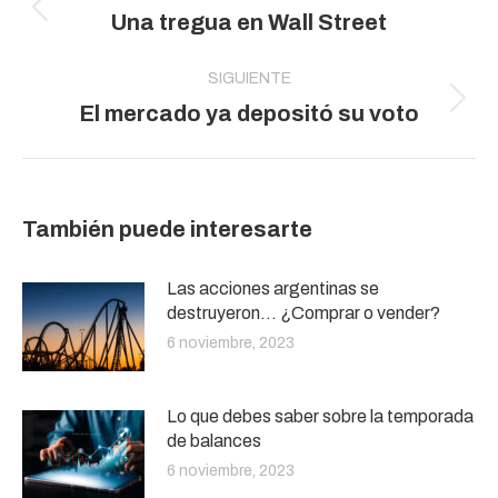
Publicación
Una tregua en Wall Street
publicaciones
anterior:
SIGUIENTE
Publicación
El mercado ya depositó su voto
siguiente:
También puede interesarte
Las acciones argentinas se
destruyeron… ¿Comprar o vender?
6 noviembre, 2023
Lo que debes saber sobre la temporada
de balances
6 noviembre, 2023