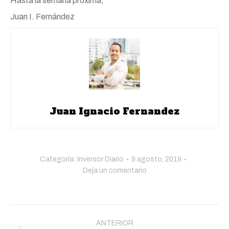
Hasta la semana próxima,
Juan I. Fernández
Juan Ignacio Fernandez
Categoría:
Inversor Diario
9 agosto, 2019
Deja un comentario
Navegación
entre
ANTERIOR