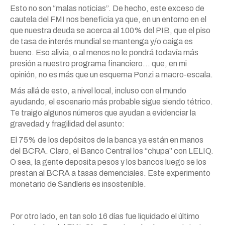
Esto no son “malas noticias”. De hecho, este exceso de
cautela del FMI nos beneficia ya que, en un entorno en el
que nuestra deuda se acerca al 100% del PIB, que el piso
de tasa de interés mundial se mantenga y/o caiga es
bueno. Eso alivia, o al menos no le pondrá todavía más
presión a nuestro programa financiero… que, en mi
opinión, no es más que un esquema Ponzi a macro-escala.
Más allá de esto, a nivel local, incluso con el mundo
ayudando, el escenario más probable sigue siendo tétrico.
Te traigo algunos números que ayudan a evidenciar la
gravedad y fragilidad del asunto:
El 75% de los depósitos de la banca ya están en manos
del BCRA. Claro, el Banco Central los “chupa” con LELIQ.
O sea, la gente deposita pesos y los bancos luego se los
prestan al BCRA a tasas demenciales. Este experimento
monetario de Sandleris es insostenible.
Por otro lado, en tan solo 16 días fue liquidado el último