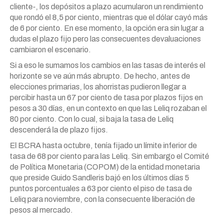
cliente-, los depósitos a plazo acumularon un rendimiento
que rondó el 8,5 por ciento, mientras que el dólar cayó más
de 6 por ciento. En ese momento, la opción era sin lugar a
dudas el plazo fijo pero las consecuentes devaluaciones
cambiaron el escenario.
Si a eso le sumamos los cambios en las tasas de interés el
horizonte se ve aún más abrupto. De hecho, antes de
elecciones primarias, los ahorristas pudieron llegar a
percibir hasta un 67 por ciento de tasa por plazos fijos en
pesos a 30 días, en un contexto en que las Leliq rozaban el
80 por ciento. Con lo cual, si baja la tasa de Leliq
descenderá la de plazo fijos.
El BCRA hasta octubre, tenía fijado un límite inferior de
tasa de 68 por ciento para las Leliq. Sin embargo el Comité
de Política Monetaria (COPOM) de la entidad monetaria
que preside Guido Sandleris bajó en los últimos días 5
puntos porcentuales a 63 por ciento el piso de tasa de
Leliq para noviembre, con la consecuente liberación de
pesos al mercado.