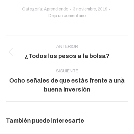
Categoría:
Aprendiendo
3 noviembre, 2019
Deja un comentario
Navegación
entre
ANTERIOR
Publicación
¿Todos los pesos a la bolsa?
publicaciones
anterior:
SIGUIENTE
Ocho señales de que estás frente a una
Publicación
buena inversión
siguiente:
También puede interesarte