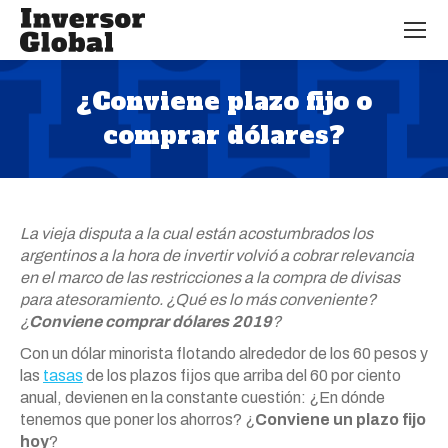
¿Conviene plazo fijo o
comprar dólares?
Estás aquí:
La vieja disputa a la cual están acostumbrados los
argentinos a la hora de invertir volvió a cobrar relevancia
en el marco de las restricciones a la compra de divisas
para atesoramiento. ¿Qué es lo más conveniente?
¿
Conviene comprar dólares 2019
?
Con un dólar minorista flotando alrededor de los 60 pesos y
las
tasas
de los plazos fijos que arriba del 60 por ciento
anual, devienen en la constante cuestión: ¿En dónde
tenemos que poner los ahorros? ¿
Conviene un plazo fijo
hoy
?