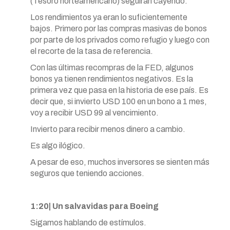
(Tesoro norteamericano) seguirán cayendo.
Los rendimientos ya eran lo suficientemente
bajos. Primero por las compras masivas de bonos
por parte de los privados como refugio y luego con
el recorte de la tasa de referencia.
Con las últimas recompras de la FED, algunos
bonos ya tienen rendimientos negativos. Es la
primera vez que pasa en la historia de ese país. Es
decir que, si invierto USD 100 en un bono a 1 mes,
voy a recibir USD 99 al vencimiento.
Invierto para recibir menos dinero a cambio.
Es algo ilógico.
A pesar de eso, muchos inversores se sienten más
seguros que teniendo acciones.
1:20| Un salvavidas para Boeing
Sigamos hablando de estímulos.