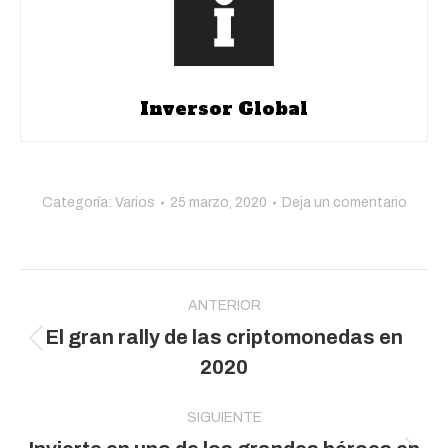
Inversor Global
Categoría:
Varios
25 marzo, 2020
Deja un comentario
Navegación
entre
ANTERIOR
El gran rally de las criptomonedas en
publicaciones
Publicación
2020
anterior:
SIGUIENTE