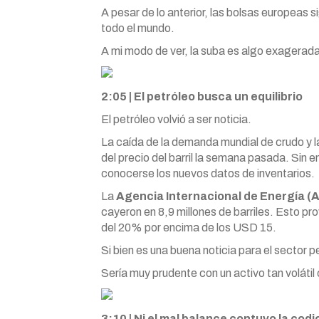
A pesar de lo anterior, las bolsas europeas s
todo el mundo.
A mi modo de ver, la suba es algo exagerad
2:05 | El petróleo busca un equilibrio
El petróleo volvió a ser noticia.
La caída de la demanda mundial de crudo y 
del precio del barril la semana pasada. Sin e
conocerse los nuevos datos de inventarios.
La
Agencia Internacional de Energía (A
cayeron en 8,9 millones de barriles. Esto pr
del 20% por encima de los USD 15.
Si bien es una buena noticia para el sector 
Sería muy prudente con un activo tan volátil
3:10 | Ni el mal balance contuvo la codi