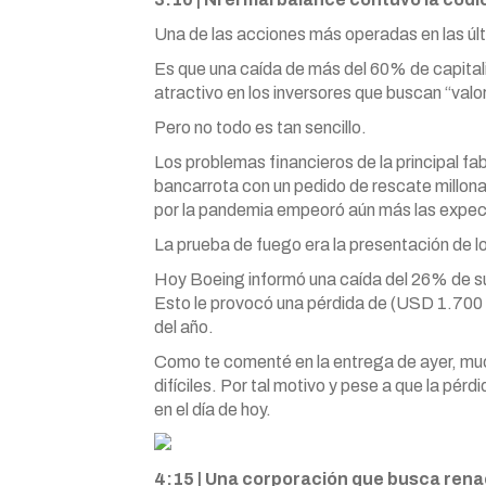
Una de las acciones más operadas en las ú
Es que una caída de más del 60% de capital
atractivo en los inversores que buscan “valor
Pero no todo es tan sencillo.
Los problemas financieros de la principal fa
bancarrota con un pedido de rescate millonar
por la pandemia empeoró aún más las expect
La prueba de fuego era la presentación de lo
Hoy Boeing informó una caída del 26% de sus
Esto le provocó una pérdida de (USD 1.700 
del año.
Como te comenté en la entrega de ayer, muc
difíciles. Por tal motivo y pese a que la pé
en el día de hoy.
4:15 | Una corporación que busca ren