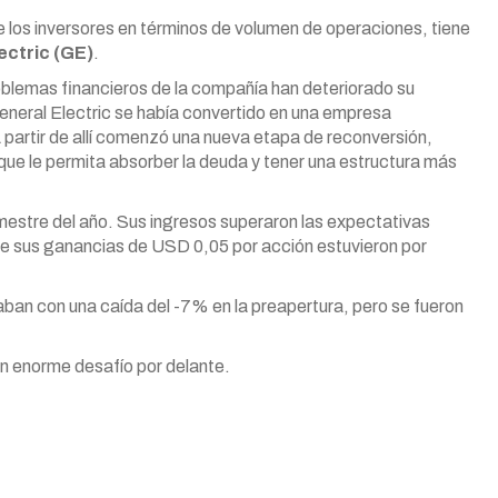
e los inversores en términos de volumen de operaciones, tiene
ectric (GE)
.
oblemas financieros de la compañía han deteriorado su
 General Electric se había convertido en una empresa
 partir de allí comenzó una nueva etapa de reconversión,
ue le permita absorber la deuda y tener una estructura más
imestre del año. Sus ingresos superaron las expectativas
e sus ganancias de USD 0,05 por acción estuvieron por
ban con una caída del -7% en la preapertura, pero se fueron
n enorme desafío por delante.