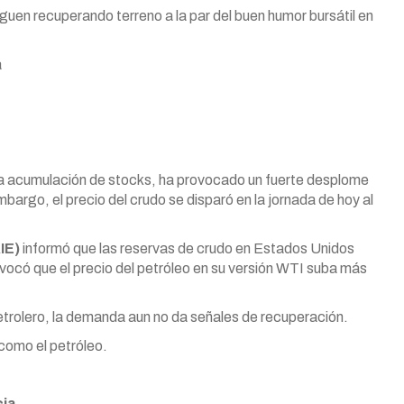
iguen recuperando terreno a la par del buen humor bursátil en
a
la acumulación de stocks, ha provocado un fuerte desplome
mbargo, el precio del crudo se disparó en la jornada de hoy al
IE)
informó que las reservas de crudo en Estados Unidos
ovocó que el precio del petróleo en su versión WTI suba más
petrolero, la demanda aun no da señales de recuperación.
 como el petróleo.
cia