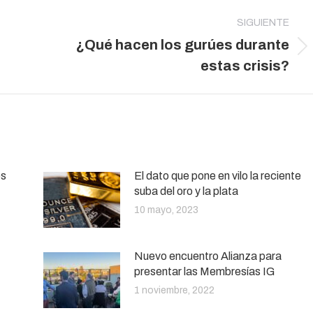
SIGUIENTE
¿Qué hacen los gurúes durante
Publicación
estas crisis?
siguiente:
es
El dato que pone en vilo la reciente
suba del oro y la plata
10 mayo, 2023
Nuevo encuentro Alianza para
presentar las Membresías IG
1 noviembre, 2022