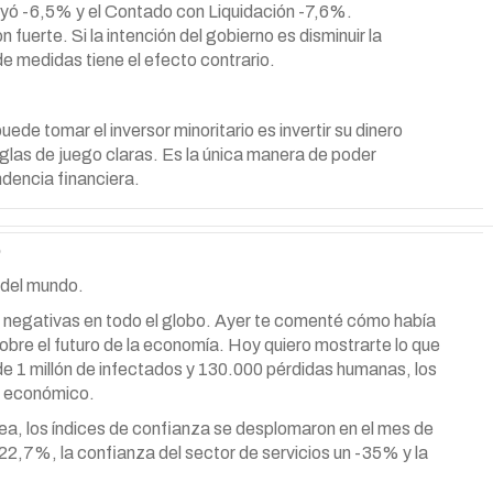
yó -6,5% y el Contado con Liquidación -7,6%.
fuerte. Si la intención del gobierno es disminuir la
de medidas tiene el efecto contrario.
ede tomar el inversor minoritario es invertir su dinero
eglas de juego claras. Es la única manera de poder
endencia financiera.
o
 del mundo.
negativas en todo el globo. Ayer te comenté cómo había
obre el futuro de la economía. Hoy quiero mostrarte lo que
e 1 millón de infectados y 130.000 pérdidas humanas, los
l económico.
ea, los índices de confianza se desplomaron en el mes de
22,7%, la confianza del sector de servicios un -35% y la