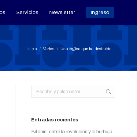
os
os
Servicios
Servicios
Newsletter
Newsletter
Ingreso
Ingreso
Estás aquí:
Inicio
Varios
Una lógica que ha destruido…
Buscar:
Entradas recientes
Bitcoin: entre la revolución y la burbuja