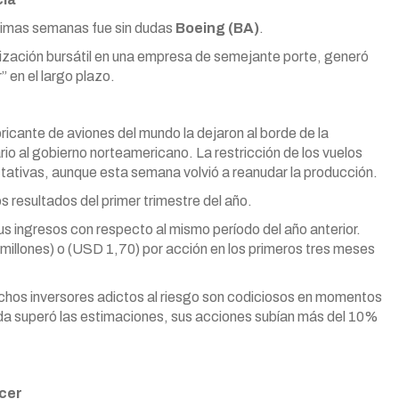
ltimas semanas fue sin dudas
Boeing (BA)
.
ización bursátil en una empresa de semejante porte, generó
” en el largo plazo.
bricante de aviones del mundo la dejaron al borde de la
io al gobierno norteamericano. La restricción de los vuelos
ativas, aunque esta semana volvió a reanudar la producción.
s resultados del primer trimestre del año.
 ingresos con respecto al mismo período del año anterior.
millones) o (USD 1,70) por acción en los primeros tres meses
hos inversores adictos al riesgo son codiciosos en momentos
rdida superó las estimaciones, sus acciones subían más del 10%
acer