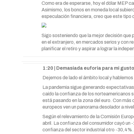
Como era de esperarse, hoy el dólar MEP ca
Asimismo, los bonos en moneda local subieron 
especulación financiera, creo que este tipo 
Sigo sosteniendo que la mejor decisión que pu
en el extranjero, en mercados serios y con r
planificar el retiro y aspirar a lograr la indep
1:20 | Demasiada euforia para mi gust
Dejemos de lado el ámbito local y hablemos
La pandemia sigue generando expectativas 
caído la confianza de los norteamericanos s
está pasando en la zona del euro. Con más d
europeos ven un panorama desolador a nive
Según el relevamiento de la Comisión Europ
abril. La confianza del consumidor cayó un -
confianza del sector industrial otro -30,4%.