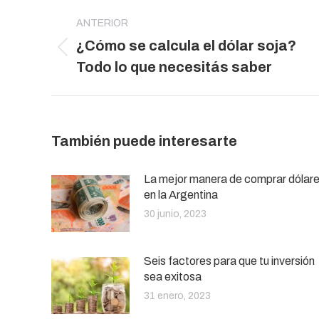
Navegación
entre
ANTERIOR
¿Cómo se calcula el dólar soja?
publicaciones
Publicación
Todo lo que necesitás saber
anterior:
También puede interesarte
La mejor manera de comprar dólar
en la Argentina
30 junio, 2023
Seis factores para que tu inversión
sea exitosa
31 enero, 2023