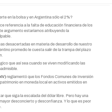
rte en la bolsa y en Argentina sólo el 2%?
 referencia a la falta de educación financiera de los
te argumento estaríamos atribuyendo la
ulpable.
ticas desacertadas en materia de desarrollo de nuestro
entino promedio le cuesta salir de la trampa del plazo
n.
lógico que así sea cuando se viven modificando las
admisible.
NV)
reglamentó que los Fondos Comunes de Inversión
 patrimonio en moneda local en activos emitidos en
ar que siga la escalada del dólar libre. Pero hay una
 mayor desconcierto y desconfianza. Y lo que es peor
o.