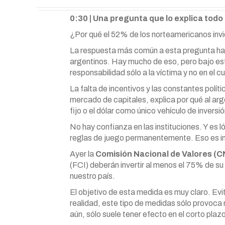
0:30 | Una pregunta que lo explica todo
¿Por qué el 52% de los norteamericanos invie
La respuesta más común a esta pregunta hace
argentinos. Hay mucho de eso, pero bajo es
responsabilidad sólo a la víctima y no en el c
La falta de incentivos y las constantes polí
mercado de capitales, explica por qué al arg
fijo o el dólar como único vehículo de inversió
No hay confianza en las instituciones. Y es 
reglas de juego permanentemente. Eso es in
Ayer la
Comisión Nacional de Valores (C
(FCI) deberán invertir al menos el 75% de su
nuestro país.
El objetivo de esta medida es muy claro. Evit
realidad, este tipo de medidas sólo provoca
aún, sólo suele tener efecto en el corto plaz