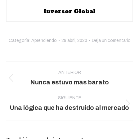
Inversor Global
Categoría:
Aprendiendo
29 abril, 2020
Deja un comentario
Navegación
entre
ANTERIOR
Publicación
Nunca estuvo más barato
publicaciones
anterior:
SIGUIENTE
Publicación
Una lógica que ha destruido al mercado
siguiente: