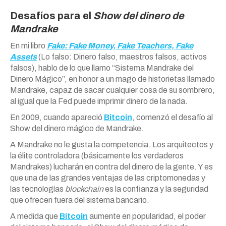
Desafíos para el
Show del dinero de
Mandrake
En mi libro
Fake: Fake Money, Fake Teachers, Fake
Assets
(Lo falso: Dinero falso, maestros falsos, activos
falsos), hablo de lo que llamo “Sistema Mandrake del
Dinero Mágico”, en honor a un mago de historietas llamado
Mandrake, capaz de sacar cualquier cosa de su sombrero,
al igual que la Fed puede imprimir dinero de la nada.
En 2009, cuando apareció
Bitcoin
, comenzó el desafío al
Show del dinero mágico de Mandrake.
A Mandrake no le gusta la competencia. Los arquitectos y
la élite controladora (básicamente los verdaderos
Mandrakes) lucharán en contra del dinero de la gente. Y es
que una de las grandes ventajas de las criptomonedas y
las tecnologías
blockchain
es la confianza y la seguridad
que ofrecen fuera del sistema bancario.
A medida que
Bitcoin
aumente en popularidad, el poder