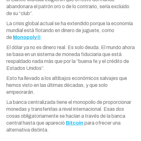
abandonara el patrón oro o de lo contrario, sería excluido
de su “club”.
La crisis global actual se ha extendido porque la economía
mundial está flotando en dinero de juguete, como
de
Monopoly®
.
El dólar ya no es dinero real. Es solo deuda. El mundo ahora
se basa en un sistema de moneda fiduciaria que está
respaldado nada más que por la “buena fe y el crédito de
Estados Unidos”.
Esto ha llevado a los altibajos económicos salvajes que
hemos visto en las últimas décadas, y que solo
empeorarán.
La banca centralizada tiene el monopolio de proporcionar
monedas y transferirlas a nivel internacional. Esas dos
cosas obligatoriamente se hacían a través de la banca
central hasta que apareció
Bitcoin
para ofrecer una
alternativa distinta.