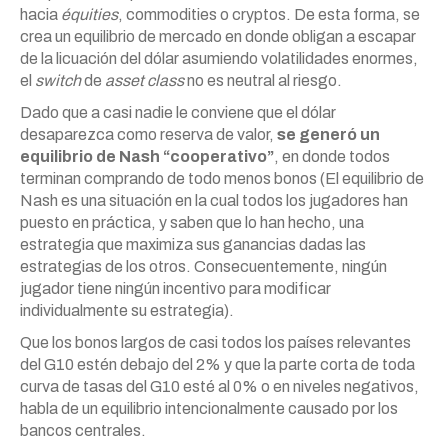
hacia
équities
, commodities o cryptos. De esta forma, se
crea un equilibrio de mercado en donde obligan a escapar
de la licuación del dólar asumiendo volatilidades enormes,
el
switch
de
asset class
no es neutral al riesgo.
Dado que a casi nadie le conviene que el dólar
desaparezca como reserva de valor,
se generó un
equilibrio de Nash “cooperativo”
, en donde todos
terminan comprando de todo menos bonos (El equilibrio de
Nash es una situación en la cual todos los jugadores han
puesto en práctica, y saben que lo han hecho, una
estrategia que maximiza sus ganancias dadas las
estrategias de los otros. Consecuentemente, ningún
jugador tiene ningún incentivo para modificar
individualmente su estrategia).
Que los bonos largos de casi todos los países relevantes
del G10 estén debajo del 2% y que la parte corta de toda
curva de tasas del G10 esté al 0% o en niveles negativos,
habla de un equilibrio intencionalmente causado por los
bancos centrales.