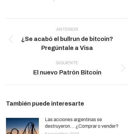
Navegación
entre
ANTERIOR
¿Se acabó el bullrun de bitcoin?
publicaciones
Publicación
Pregúntale a Visa
anterior:
SIGUIENTE
Publicación
El nuevo Patrón Bitcoin
siguiente:
También puede interesarte
Las acciones argentinas se
destruyeron… ¿Comprar o vender?