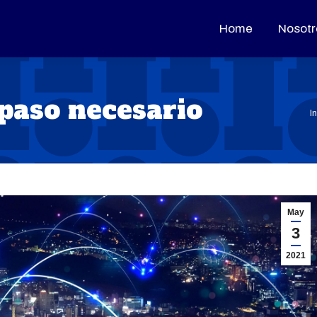
Home
Home
Nosotr
Nosotr
 paso necesario
E
I
May
3
2021