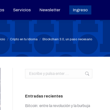
os
os
Servicios
Servicios
Newsletter
Newsletter
Ingreso
Ingreso
stás aquí:
nicio
Cripto en tu Idioma
Blockchain 3.0, un paso necesario
Buscar:
Entradas recientes
Bitcoin: entre la revolución y la burbuja