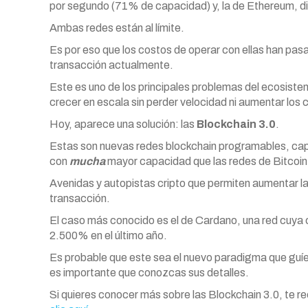
por segundo (71% de capacidad) y, la de Ethereum, d
Ambas redes están al límite.
Es por eso que los costos de operar con ellas han pa
transacción actualmente.
Este es uno de los principales problemas del ecosist
crecer en escala sin perder velocidad ni aumentar los 
Hoy, aparece una solución: las
Blockchain 3.0
.
Estas son nuevas redes blockchain programables, cap
con
mucha
mayor capacidad que las redes de Bitcoin
Avenidas y autopistas cripto que permiten aumentar la
transacción.
El caso más conocido es el de Cardano, una red cuya 
2.500% en el último año.
Es probable que este sea el nuevo paradigma que guíe 
es importante que conozcas sus detalles.
Si quieres conocer más sobre las Blockchain 3.0, te r