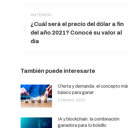
Navegación
entre
ANTERIOR
¿Cuál será el precio del dólar a fin
publicaciones
Publicación
del año 2021? Conocé su valor al
anterior:
día
También puede interesarte
Oferta y demanda: el concepto má
básico para ganar
2 febrero, 2023
IA y blockchain: la combinación
ganadora para tu bolsillo