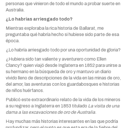
personas que vinieron de todo el mundo a probar suerte en
Australia.
¿Lo habrías arriesgado todo?
Mientras exploraba la rica historia de Ballarat, me
preguntaba qué habría hecho si hubiese sido parte de esa
época.
¿Lo habría arriesgado todo por una oportunidad de gloria?
¿Hubiera sido tan valiente y aventurero como Ellen
Clancy? quien viajó desde Inglaterra en 1852 para unirse a
su hermano en la búsqueda de oro y mantuvo un diario
vívido lleno de descripciones de la vida en las minas de oro,
del amor, las aventuras con los guardabosques e historias
de niños huérfanos.
Publicó este extraordinario relato de la vida de los mineros
a su regreso a Inglaterra en 1853 titulado
La visita de una
dama a las excavaciones de oro de Australia
.
Hay muchas más historias interesantes en las que podría
profundizar, pero el punto es que esta era de la fiebre del