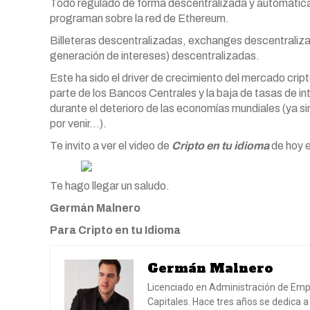
Todo regulado de forma descentralizada y automática, 
programan sobre la red de Ethereum.
Billeteras descentralizadas, exchanges descentralizad
generación de intereses) descentralizadas.
Este ha sido el driver de crecimiento del mercado cript
parte de los Bancos Centrales y la baja de tasas de in
durante el deterioro de las economías mundiales (ya sin
por venir…).
Te invito a ver el video de
Cripto en tu idioma
de hoy e
Te hago llegar un saludo.
Germán Malnero
Para Cripto en tu Idioma
Germán Malnero
Licenciado en Administración de Emp
Capitales. Hace tres años se dedica a