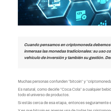
Cuando pensamos en criptomoneda debemos pen
inmersas las monedas tradicionales: su uso c
vehículo de inversión y también su gestión. DeF
Muchas personas confunden “bitcoin” y “criptomoned
Es natural, como decirle “Coca Cola” a cualquier bebi
todo el universo de productos.
Si estás cerca de esa etapa, entonces seguramente e
Y es que bitcoin es apenas una de todas las criptomon