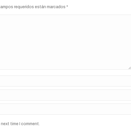
s campos requeridos están marcados
*
e next time I comment.