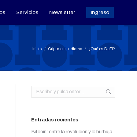
os
os
Servicios
Servicios
Newsletter
Newsletter
Ingreso
Ingreso
Estás aquí:
Inicio
Cripto en tu Idioma
¿Qué es DeFi?
Buscar:
Entradas recientes
Bitcoin: entre la revolución y la burbuja