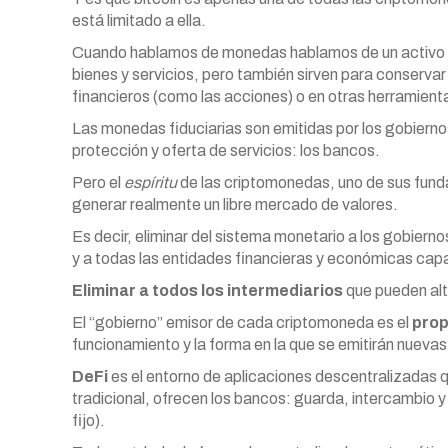
está limitado a ella.
Cuando hablamos de monedas hablamos de un activo qu
bienes y servicios, pero también sirven para conservar e
financieros (como las acciones) o en otras herramienta
Las monedas fiduciarias son emitidas por los gobierno
protección y oferta de servicios: los bancos.
Pero el
espíritu
de las criptomonedas, uno de sus fund
generar realmente un libre mercado de valores.
Es decir, eliminar del sistema monetario a los gobiern
y a todas las entidades financieras y económicas capace
Eliminar a todos los intermediarios
que pueden alte
El “gobierno” emisor de cada criptomoneda es el
prop
funcionamiento y la forma en la que se emitirán nueva
DeFi
es el entorno de aplicaciones descentralizadas q
tradicional, ofrecen los bancos: guarda, intercambio y
fijo).