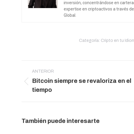
inversión, concentrándose en carter
expertise en criptoactivos a través d
Global.
Categoría:
Cripto en tu Idio
Navegación
entre
ANTERIOR
Bitcoin siempre se revaloriza en el
publicaciones
Publicación
tiempo
anterior:
También puede interesarte