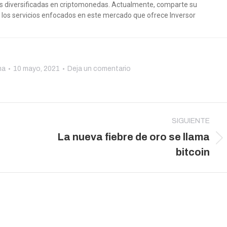
as diversificadas en criptomonedas. Actualmente, comparte su
e los servicios enfocados en este mercado que ofrece Inversor
ma
10 mayo, 2021
Deja un comentario
SIGUIENTE
La nueva fiebre de oro se llama
Publicación
bitcoin
siguiente: