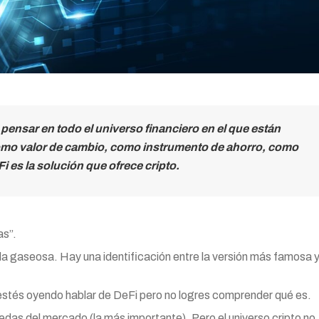
sar en todo el universo financiero en el que están
omo valor de cambio, como instrumento de ahorro, como
i es la solución que ofrece cripto.
as”.
da gaseosa. Hay una identificación entre la versión más famosa 
stés oyendo hablar de DeFi pero no logres comprender qué es.
edas del mercado (la más importante). Pero el universo cripto no