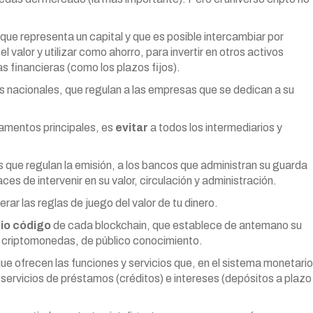
e representa un capital y que es posible intercambiar por
l valor y utilizar como ahorro, para invertir en otros activos
s financieras (como los plazos fijos).
s nacionales, que regulan a las empresas que se dedican a su
amentos principales, es
evitar
a todos los intermediarios y
os que regulan la emisión, a los bancos que administran su guarda
s de intervenir en su valor, circulación y administración.
rar las reglas de juego del valor de tu dinero.
io código
de cada blockchain, que establece de antemano su
s criptomonedas, de público conocimiento.
ue ofrecen las funciones y servicios que, en el sistema monetario
 servicios de préstamos (créditos) e intereses (depósitos a plazo