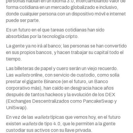
personas hablan en un idioma 3.0, intercambiando valor de
forma cotidiana en un mercado globalizado e inclusivo,
donde cualquier persona con un dispositivo móvil e internet
puede ser parte.
Es un futuro en el que tareas cotidianas han sido
absorbidas por la tecnología cripto.
La gente ya no irá al banco; las personas se han convertido
en sus propios bancos, y hacen trabajar su capital todo el
tiempo.
Las billeteras de papel y cuero serán un viejo recuerdo.
Las
wallets
online, con servicio de custodio, como solía
prestar el gigante Binance (en el futuro, un Banco
corporativo más), han caído en desgracia hace años
después de tantos hackeos y la evolución de los DEX
(Exchanges Descentralizados como PancakeSwap y
UniSwap).
En vez de las
wallets
típicas que vemos hoy, en el futuro
existen
wallets
de tipo 4.0, que le permiten a la gente
custodiar sus activos con su llave privada.