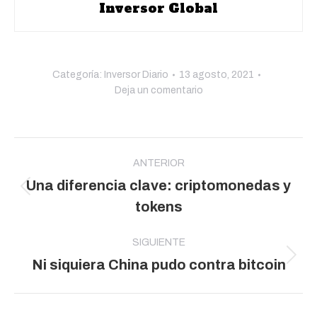
Inversor Global
Categoría:
Inversor Diario
13 agosto, 2021
Deja un comentario
Navegación
entre
ANTERIOR
Una diferencia clave: criptomonedas y
publicaciones
Publicación
tokens
anterior:
SIGUIENTE
Publicación
Ni siquiera China pudo contra bitcoin
siguiente: