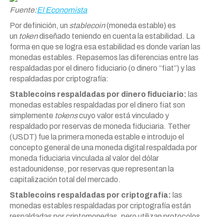
Fuente:
El Economista
Por definición, un
stablecoin
(moneda estable) es
un
token
diseñado teniendo en cuenta la estabilidad. La
forma en que se logra esa estabilidad es donde varían las
monedas estables. Repasemos las diferencias entre las
respaldadas por el dinero fiduciario (o dinero “fiat”) y las
respaldadas por criptografía:
Stablecoins respaldadas por dinero fiduciario:
las
monedas estables respaldadas por el dinero fiat son
simplemente
tokens
cuyo valor está vinculado y
respaldado por reservas de moneda fiduciaria. Tether
(USDT) fue la primera moneda estable e introdujo el
concepto general de una moneda digital respaldada por
moneda fiduciaria vinculada al valor del dólar
estadounidense, por reservas que representan la
capitalización total del mercado.
Stablecoins respaldadas por criptografía:
las
monedas estables respaldadas por criptografía están
respaldadas por criptomonedas, pero utilizan protocolos