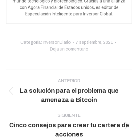
mundo tecnológico y biotecnológico. Gracias a una alianza
con Agora Financial de Estados unidos, es editor de
Especulación Inteligente para Inversor Global.
Categoría:
Inversor Diario
7 septiembre, 2021
Deja un comentario
Navegación
entre
ANTERIOR
La solución para el problema que
publicaciones
Publicación
amenaza a Bitcoin
anterior:
SIGUIENTE
Cinco consejos para crear tu cartera de
Publicación
acciones
siguiente: