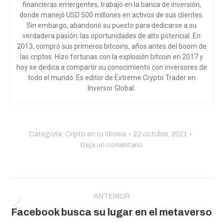
financieras emergentes, trabajó en la banca de inversión,
donde manejó USD 500 millones en activos de sus clientes.
Sin embargo, abandonó su puesto para dedicarse a su
verdadera pasión: las oportunidades de alto potencial. En
2013, compró sus primeros bitcoins, años antes del boom de
las criptos. Hizo fortunas con la explosión bitcoin en 2017 y
hoy se dedica a compartir su conocimiento con inversores de
todo el mundo
. Es editor de Extreme Crypto Trader en
Inversor Global.
Categoría:
Cripto en tu Idioma
22 octubre, 2021
Deja un comentario
Navegación
entre
ANTERIOR
Publicación
Facebook busca su lugar en el metaverso
publicaciones
anterior: