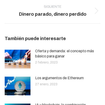
SIGUIENTE
Publicación
Dinero parado, dinero perdido
siguiente:
También puede interesarte
Oferta y demanda: el concepto más
básico para ganar
2 febrero, 2023
Los argumentos de Ethereum
27 enero, 2023
IA y blockchain: la combinación