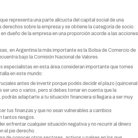
que representa una parte alícuota del capital social de una
s derechos sobre la empresa y se obtiene la categoría de socio.
e en dueño de la empresa en una proporción acorde a las acciones
sas, en Argentina la más importante es la Bolsa de Comercio de
cuentra bajo la Comisión Nacional de Valores.
 los especialistas en esta área consideran importante que tomes
atalla en este mundo:
ruciales antes de invertir porque podés decidir el plazo (quincenal
 ser uno o varios, pero sí debes tomar en cuenta que la
 podrás adaptarte a tu situación financiera si llegara a ser muy
er tus finanzas y que no sean vulnerables a cambios
n tantos riesgos.
r enfrentar cualquier situación negativa y no recurrir al dinero
n el pie derecho.
dea de conocer otros sectores, activos y países en los que