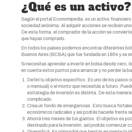
¿Qué es un activo?
Según el portal Economipedia, es un activo financiero 
sociedad anónima. Al adquirir acciones se reciben uno
De esta forma, el comprador de la acción se conviert
que hayas comprado.
En todos los países podemos encontrar diferentes bol
Buenos Aires (BCBA) que fue fundada en 1854 y se en
Si necesitas aprender a invertir en bolsa desde cero,
en cuenta estos puntos para arrancar y no perder la b
Definí tu objetivo específico. Es uno de los pasos c
o mensual) o el monto que necesitás a futuro. Puede
estrategia de inversión es distinta. De esta manera,
complicado.
Crea un fondo de emergencias. Esto busca fortalec
económicos radicales y así podrás hacerle frente si
Ahorrá tres meses de tus gastos. El objetivo es pode
destinado para la inversión, así podrás comenzar co
Diversificá. Es primordial que tengas en mente la i