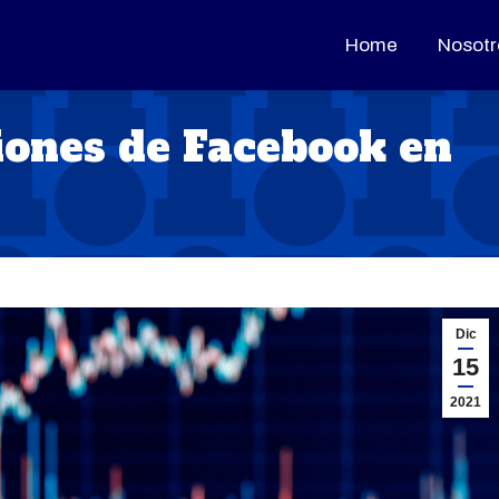
Home
Home
Nosotr
Nosotr
ones de Facebook en
Dic
15
2021