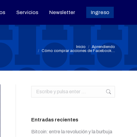
os
os
Servicios
Servicios
Newsletter
Newsletter
Ingreso
Ingreso
Estás aquí:
Inicio
Aprendiendo
Cómo comprar acciones de Facebook…
Buscar:
Entradas recientes
Bitcoin: entre la revolución y la burbuja