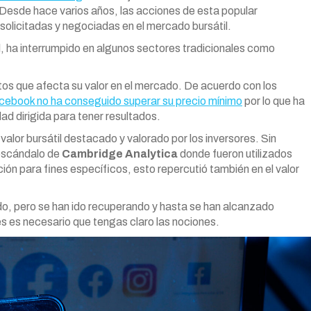
 Desde hace varios años, las acciones de esta popular
solicitadas y negociadas en el mercado bursátil.
al, ha interrumpido en algunos sectores tradicionales como
os que afecta su valor en el mercado. De acuerdo con los
cebook no ha conseguido superar su precio mínimo
por lo que ha
ad dirigida para tener resultados.
alor bursátil destacado y valorado por los inversores. Sin
l escándalo de
Cambridge Analytica
donde fueron utilizados
ción para fines específicos, esto repercutió también en el valor
o, pero se han ido recuperando y hasta se han alcanzado
es es necesario que tengas claro las nociones.