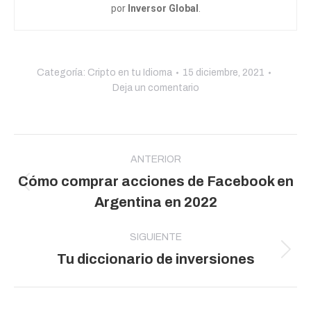
por
Inversor Global
.
Categoría:
Cripto en tu Idioma
15 diciembre, 2021
Deja un comentario
Navegación
entre
ANTERIOR
Cómo comprar acciones de Facebook en
publicaciones
Publicación
Argentina en 2022
anterior:
SIGUIENTE
Publicación
Tu diccionario de inversiones
siguiente: