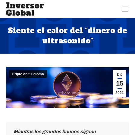
Siente el calor del “dinero de
ultrasonido”
Estás aquí:
Cripto en tu Idioma
Dic
15
2021
Mientras los grandes bancos siguen