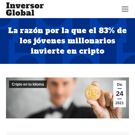
La razón por la que el 83% de
los jóvenes millonarios
invierte en cripto
Estás aquí:
Cripto en tu Idioma
Dic
24
2021