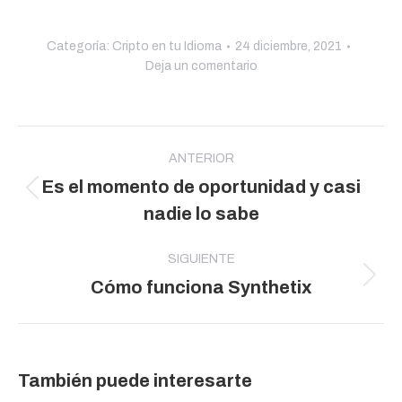
Categoría:
Cripto en tu Idioma
24 diciembre, 2021
Deja un comentario
Navegación
entre
ANTERIOR
Es el momento de oportunidad y casi
publicaciones
Publicación
nadie lo sabe
anterior:
SIGUIENTE
Publicación
Cómo funciona Synthetix
siguiente:
También puede interesarte