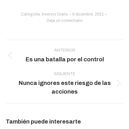
Categoría:
Inversor Diario
6 diciembre, 2021
Deja un comentario
Navegación
entre
ANTERIOR
Publicación
Es una batalla por el control
publicaciones
anterior:
SIGUIENTE
Nunca ignores este riesgo de las
Publicación
acciones
siguiente:
También puede interesarte