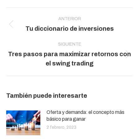
Navegación
entre
ANTERIOR
Publicación
Tu diccionario de inversiones
publicaciones
anterior:
SIGUIENTE
Tres pasos para maximizar retornos con
Publicación
el swing trading
siguiente:
También puede interesarte
Oferta y demanda: el concepto más
básico para ganar
2 febrero, 2023