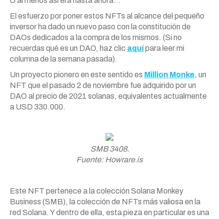
O al menos así era hasta ahora…
El esfuerzo por poner estos NFTs al alcance del pequeño
inversor ha dado un nuevo paso con la constitución de
DAOs dedicados a la compra de los mismos. (Si no
recuerdas qué es un DAO, haz clic
aquí
para leer mi
columna de la semana pasada).
Un proyecto pionero en este sentido es
Million Monke
, un
NFT que el pasado 2 de noviembre fue adquirido por un
DAO al precio de 2021 solanas, equivalentes actualmente
a USD 330.000.
SMB 3408.
Fuente: Howrare.is
Este NFT pertenece a la colección Solana Monkey
Business (SMB), la colección de NFTs más valiosa en la
red Solana. Y dentro de ella, esta pieza en particular es una