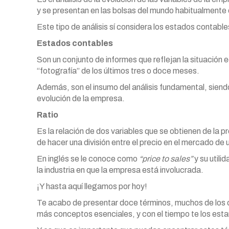
y se presentan en las bolsas del mundo habitualmente
Este tipo de análisis sí considera los estados contable
Estados contables
Son un conjunto de informes que reflejan la situación
“fotografía” de los últimos tres o doce meses.
Además, son el insumo del análisis fundamental, siendo ú
evolución de la empresa.
Ratio
Es la relación de dos variables que se obtienen de la
de hacer una división entre el precio en el mercado de
En inglés se le conoce como
“price to sales”
y su utili
la industria en que la empresa está involucrada.
¡Y hasta aquí llegamos por hoy!
Te acabo de presentar doce términos, muchos de los
más conceptos esenciales, y con el tiempo te los est