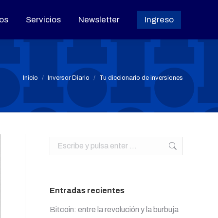
os
os
Servicios
Servicios
Newsletter
Newsletter
Ingreso
Ingreso
Estás aquí:
Inicio
Inversor Diario
Tu diccionario de inversiones
Buscar:
Entradas recientes
Bitcoin: entre la revolución y la burbuja