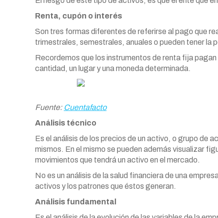
El riesgo de este tipo de activos, es que el ente que e
Renta, cupón o interés
Son tres formas diferentes de referirse al pago que rea
trimestrales, semestrales, anuales o pueden tener la 
Recordemos que los instrumentos de renta fija pagan c
cantidad, un lugar y una moneda determinada.
Fuente:
Cuentafacto
Análisis técnico
Es el análisis de los precios de un activo, o grupo de a
mismos. En el mismo se pueden además visualizar figu
movimientos que tendrá un activo en el mercado.
No es un análisis de la salud financiera de una empre
activos y los patrones que éstos generan.
Análisis fundamental
Es el análisis de la evolución de las variables de la e