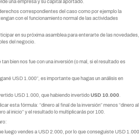
vide una empresa y su capital aportado.
os derechos correspondientes del caso como por ejemplo la
btengan con el funcionamiento normal de las actividades
rticipar en su próxima asamblea para enterarte de las novedades
bles del negocio.
tan bien nos fue con una inversión (o mal, si el resultado es
“gané USD 1.000”, es importante que hagas un análisis en
vertido USD 1.000, que habiendo invertido
USD 10.000
.
car esta fórmula: “dinero al final de la inversión” menos “dinero al
ero al inicio” y el resultado lo multiplicarás por 100.
aro:
ue luego vendes a USD 2.000, por lo que conseguiste USD 1.00