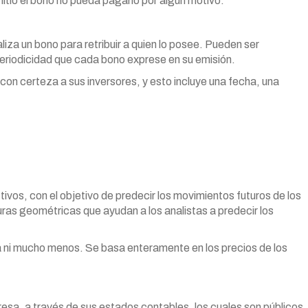
mitió el bono no pueda pagarlo por algún motivo.
liza un bono para retribuir a quien lo posee. Pueden ser
periodicidad que cada bono exprese en su emisión.
on certeza a sus inversores, y esto incluye una fecha, una
ctivos, con el objetivo de predecir los movimientos futuros de los
ras geométricas que ayudan a los analistas a predecir los
sa ni mucho menos. Se basa enteramente en los precios de los
mpresa, a través de sus estados contables, los cuales son públicos