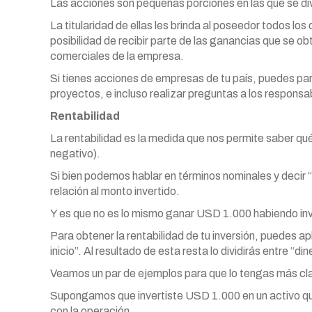
Las acciones son pequeñas porciones en las que se di
La titularidad de ellas les brinda al poseedor todos l
posibilidad de recibir parte de las ganancias que se o
comerciales de la empresa.
Si tienes acciones de empresas de tu país, puedes pa
proyectos, e incluso realizar preguntas a los responsa
Rentabilidad
La rentabilidad es la medida que nos permite saber qué 
negativo).
Si bien podemos hablar en términos nominales y decir 
relación al monto invertido.
Y es que no es lo mismo ganar USD 1.000 habiendo in
Para obtener la rentabilidad de tu inversión, puedes apli
inicio”. Al resultado de esta resta lo dividirás entre “din
Veamos un par de ejemplos para que lo tengas más cl
Supongamos que invertiste USD 1.000 en un activo q
con la operación.