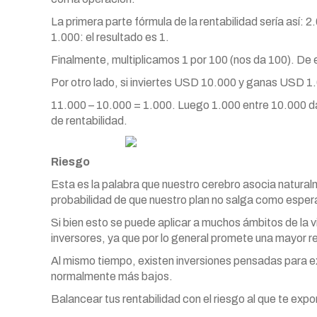
La primera parte fórmula de la rentabilidad sería así: 
1.000: el resultado es 1.
Finalmente, multiplicamos 1 por 100 (nos da 100). De 
Por otro lado, si inviertes USD 10.000 y ganas USD 1.0
11.000 – 10.000 = 1.000. Luego 1.000 entre 10.000 da
de rentabilidad.
Riesgo
Esta es la palabra que nuestro cerebro asocia naturalm
probabilidad de que nuestro plan no salga como esper
Si bien esto se puede aplicar a muchos ámbitos de la 
inversores, ya que por lo general promete una mayor re
Al mismo tiempo, existen inversiones pensadas para exp
normalmente más bajos.
Balancear tus rentabilidad con el riesgo al que te exp