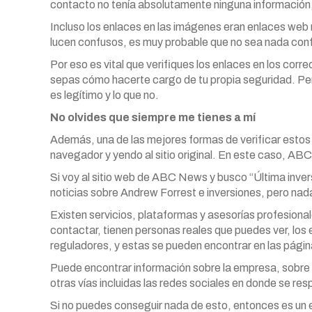
contacto no tenía absolutamente ninguna información, 
Incluso los enlaces en las imágenes eran enlaces web 
lucen confusos, es muy probable que no sea nada conf
Por eso es vital que verifiques los enlaces en los cor
sepas cómo hacerte cargo de tu propia seguridad. Per
es legítimo y lo que no.
No olvides que siempre me tienes a mí
Además, una de las mejores formas de verificar estos 
navegador y yendo al sitio original. En este caso, AB
Si voy al sitio web de ABC News y busco “Última inve
noticias sobre Andrew Forrest e inversiones, pero na
Existen servicios, plataformas y asesorías profesional
contactar, tienen personas reales que puedes ver, los 
reguladores, y estas se pueden encontrar en las pági
Puede encontrar información sobre la empresa, sobre l
otras vías incluidas las redes sociales en donde se re
Si no puedes conseguir nada de esto, entonces es un e