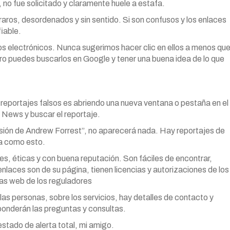
no fue solicitado y claramente huele a estafa.
raros, desordenados y sin sentido. Si son confusos y los enlaces
iable.
reos electrónicos. Nunca sugerimos hacer clic en ellos a menos qu
o puedes buscarlos en Google y tener una buena idea de lo que
reportajes falsos es abriendo una nueva ventana o pestaña en el
C News y buscar el reportaje.
rsión de Andrew Forrest”, no aparecerá nada. Hay reportajes de
da como esto.
es, éticas y con buena reputación. Son fáciles de encontrar,
enlaces son de su página, tienen licencias y autorizaciones de los
nas web de los reguladores
as personas, sobre los servicios, hay detalles de contacto y
sponderán las preguntas y consultas.
stado de alerta total, mi amigo.