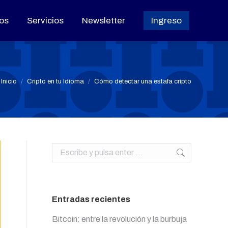
os
os
Servicios
Servicios
Newsletter
Newsletter
Ingreso
Ingreso
Estás aquí:
Inicio
Cripto en tu Idioma
Cómo detectar una estafa cripto
Buscar:
Entradas recientes
Bitcoin: entre la revolución y la burbuja