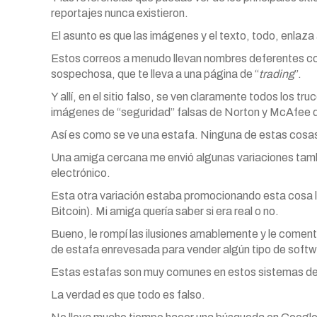
reportajes nunca existieron.
El asunto es que las imágenes y el texto, todo, enlaza 
Estos correos a menudo llevan nombres deferentes co
sospechosa, que te lleva a una página de “
trading
”.
Y allí, en el sitio falso, se ven claramente todos los t
imágenes de “seguridad” falsas de Norton y McAfee dis
Así es como se ve una estafa. Ninguna de estas cosas t
Una amiga cercana me envió algunas variaciones tamb
electrónico.
Esta otra variación estaba promocionando esta cosa 
Bitcoin). Mi amiga quería saber si era real o no.
Bueno, le rompí las ilusiones amablemente y le coment
de estafa enrevesada para vender algún tipo de soft
Estas estafas son muy comunes en estos sistemas d
La verdad es que todo es falso.