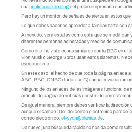
No lleva mucho tiempo hacer una búsqueda en Google 
una
publicación de blog
del propio empresario que adv
Pero hay un montón de señales de alerta en estos que s
Lo que debes hacer es aprender a familiarizarte con 
A menudo, verá estafas como esta que se modifican y
diferentes personas adineradas y medios de comunica
Como dije, he visto cosas similares con la BBC en el 
Elon Musk o George Soros usan estos sistemas. Neces
escepticismo.
En este caso, el hecho de que toda la página enlace a 
ABC, BBC, CNBC (todas las C) nunca enviarían un enl
Ninguno de los enlaces de las imágenes funciona, de n
artículo de página de noticias construido correctamen
De igual manera, siempre debes verificar la dirección d
aunque el campo “De” del correo electrónico parece le
correo electrónico,
elvyyqn@olanias.de
.
De nuevo, una búsqueda rápida no nos da como result