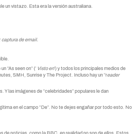
 un vistazo. Esta era la versión australiana.
 captura de email.
íble.
un “As seen on” (‘
Visto en
’) y todos los principales medios de
utes, SMH, Sunrise y The Project. Incluso hay un “r
eader
és. Y las imágenes de “celebridades” populares le dan
egítima en el campo “De”. No te dejes engañar por todo esto. No
ios de noticias, como la BBC, en realidad no son de ellos. Estos