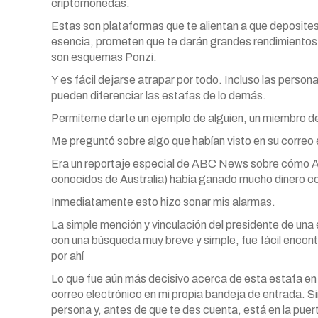
criptomonedas.
Estas son plataformas que te alientan a que deposites
esencia, prometen que te darán grandes rendimientos 
son esquemas Ponzi.
Y es fácil dejarse atrapar por todo. Incluso las pers
pueden diferenciar las estafas de lo demás.
Permíteme darte un ejemplo de alguien, un miembro de m
Me preguntó sobre algo que habían visto en su correo 
Era un reportaje especial de ABC News sobre cómo And
conocidos de Australia) había ganado mucho dinero co
Inmediatamente esto hizo sonar mis alarmas.
La simple mención y vinculación del presidente de una 
con una búsqueda muy breve y simple, fue fácil encont
por ahí
Lo que fue aún más decisivo acerca de esta estafa en p
correo electrónico en mi propia bandeja de entrada. 
persona y, antes de que te des cuenta, está en la puer