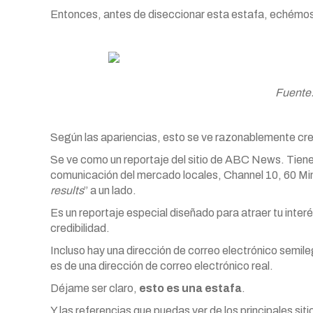
Entonces, antes de diseccionar esta estafa, echémosle
Fuente:
Según las apariencias, esto se ve razonablemente cre
Se ve como un reportaje del sitio de ABC News. Tiene 
comunicación del mercado locales, Channel 10, 60 Min
results
” a un lado.
Es un reportaje especial diseñado para atraer tu inter
credibilidad.
Incluso hay una dirección de correo electrónico semil
es de una dirección de correo electrónico real.
Déjame ser claro,
esto es una estafa
.
Y las referencias que puedas ver de los principales sit