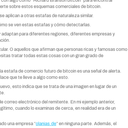
con algo como “Richard Branson bitcoin” para encontrar
ierte sobre estos esquemas comerciales de bitcoin.
e aplican a otras estafas de naturaleza similar.
cómo se ven estas estafas y cómo detectarlas.
 adaptan para diferentes regiones, diferentes empresas y
ción.
titular. O aquellos que afirman que personas ricas y famosas como
itas tratar todas estas cosas con un gran grado de
la estafa de comercio futuro de bitcoin es una señal de alerta.
ace que te lleve a algo como esto.
uevo, esto indica que se trata de una imagen en lugar de un
te.
e correo electrónico del remitente. En mi ejemplo anterior,
gítimo, cuando lo examinas de cerca, en realidad era de un
ado una empresa “
olanias.de
” en ninguna parte. Además, el