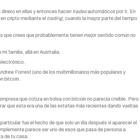
 dinero en ellas y entonces hacen
trades
automáticos por ti. En
en cripto mediante el
trading
, cuando la mayor parte del tiempo
onas que crees que probablemente tienen mejor sentido común no
i familia, allá en Australia.
electrónico.
rew Forrest (uno de los multimillonarios más populares y
n bitcoin.
empresa que cotiza en bolsa con bitcoin no parecía creíble. Pero
rar que esta era una de las estafas más recientes dando vueltas
articular fue el hecho de que solo un día después vi aparecer el
Simplemente parece ser uno de esos que pasa de persona a
ta de tu casa.