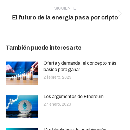
SIGUIENTE
Publicación
El futuro de la energía pasa por cripto
siguiente:
También puede interesarte
Oferta y demanda: el concepto más
básico para ganar
2 febrero, 2023
Los argumentos de Ethereum
27 enero, 2023
IA y blockchain: la combinación