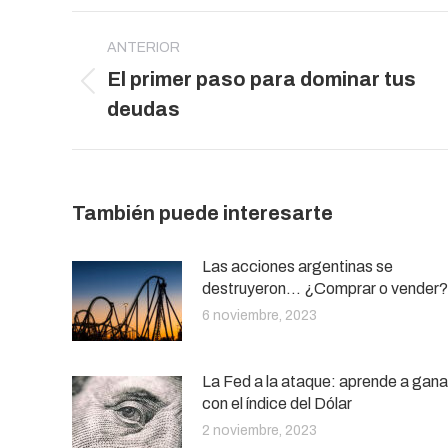
Navegación
entre
ANTERIOR
El primer paso para dominar tus
publicaciones
Publicación
deudas
anterior:
También puede interesarte
Las acciones argentinas se
destruyeron… ¿Comprar o vender?
6 noviembre, 2023
La Fed a la ataque: aprende a gana
con el índice del Dólar
2 noviembre, 2023