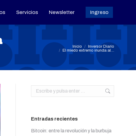
os
os
Servicios
Servicios
Newsletter
Newsletter
Ingreso
Ingreso
a
Estás aquí:
Inicio
Inversor Diario
El miedo extremo inunda al…
Buscar:
Entradas recientes
Bitcoin: entre la revolución y la burbuja