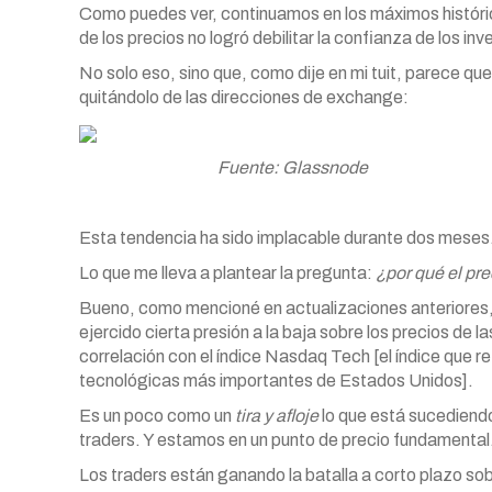
Como puedes ver, continuamos en los máximos históric
de los precios no logró debilitar la confianza de los inv
No solo eso, sino que, como dije en mi tuit, parece q
quitándolo de las direcciones de exchange:
Fuente: Glassnode
Esta tendencia ha sido implacable durante dos meses
Lo que me lleva a plantear la pregunta:
¿por qué el pre
Bueno, como mencioné en actualizaciones anteriores, l
ejercido cierta presión a la baja sobre los precios de 
correlación con el índice Nasdaq Tech [el índice que r
tecnológicas más importantes de Estados Unidos].
Es un poco como un
tira y afloje
lo que está sucediend
traders. Y estamos en un punto de precio fundamental
Los traders están ganando la batalla a corto plazo sob