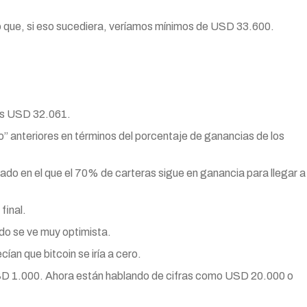
 que, si eso sucediera, veríamos mínimos de USD 33.600.
los USD 32.061.
do” anteriores en términos del porcentaje de ganancias de los
do en el que el 70% de carteras sigue en ganancia para llegar a
final.
odo se ve muy optimista.
ían que bitcoin se iría a cero.
USD 1.000. Ahora están hablando de cifras como USD 20.000 o