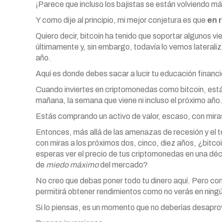
¡Parece que incluso los bajistas se están volviendo má
Y como dije al principio, mi mejor conjetura es que
en 
Quiero decir, bitcoin ha tenido que soportar algunos v
últimamente y, sin embargo, todavía lo vemos laterali
año.
Aquí es donde debes sacar a lucir tu educación finan
Cuando inviertes en criptomonedas como bitcoin, estás
mañana, la semana que viene ni incluso el próximo año
Estás comprando un activo de valor, escaso, con mir
Entonces, más allá de las amenazas de recesión y el 
con miras a los próximos dos, cinco, diez años, ¿bitc
esperas ver el precio de tus criptomonedas en una dé
de
miedo máximo
del mercado?
No creo que debas poner todo tu dinero aquí. Pero cons
permitirá obtener rendimientos como no verás en ning
Si lo piensas, es un momento que no deberías desapro