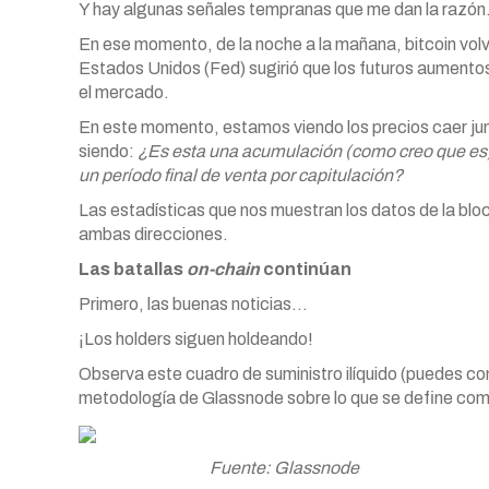
Y hay algunas señales tempranas que me dan la razó
En ese momento, de la noche a la mañana, bitcoin vol
Estados Unidos (Fed) sugirió que los futuros aumentos
el mercado.
En este momento, estamos viendo los precios caer jun
siendo:
¿Es esta una acumulación (como creo que es
un período final de venta por capitulación?
Las estadísticas que nos muestran los datos de la blo
ambas direcciones.
Las batallas
on-chain
continúan
Primero, las buenas noticias…
¡Los holders siguen holdeando!
Observa este cuadro de suministro ilíquido (puedes co
metodología de Glassnode sobre lo que se define como 
Fuente: Glassnode