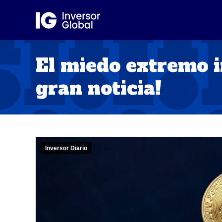
El miedo extremo i
gran noticia!
Inversor Diario