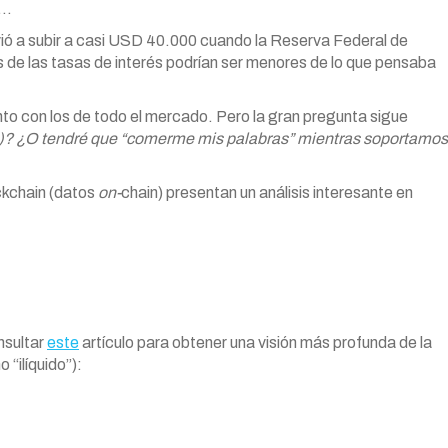
n…
vió a subir a casi USD 40.000 cuando la Reserva Federal de
 de las tasas de interés podrían ser menores de lo que pensaba
to con los de todo el mercado. Pero la gran pregunta sigue
)? ¿O tendré que “comerme mis palabras” mientras soportamos
ckchain (datos
on-
chain) presentan un análisis interesante en
nsultar
este
artículo para obtener una visión más profunda de la
“ilíquido”):