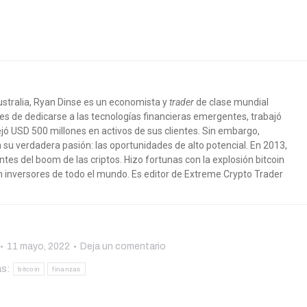
ustralia, Ryan Dinse es un economista y
trader
de clase mundial
s de dedicarse a las tecnologías financieras emergentes, trabajó
jó USD 500 millones en activos de sus clientes. Sin embargo,
su verdadera pasión: las oportunidades de alto potencial. En 2013,
tes del boom de las criptos. Hizo fortunas con la explosión bitcoin
n inversores de todo el mundo
. Es editor de Extreme Crypto Trader
11 mayo, 2022
Deja un comentario
as:
bitcoin
finanzas