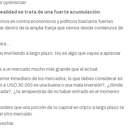
s optimistas!
realidad se trata de una fuerte acumulación.
ientos en contra económicos y políticos bastante fuertes
zar dentro de la amplia franja que vemos desde comienzos de
ciera…
 invirtiendo a largo plazo. No es algo que vayas a apreciar
.
as a un mercado mucho más grande que el actual.
temor inmediato de los mercados, lo que debes considerar es:
oin a USD 30.000 es una buena o una mala inversión?, ¿dónde
cada?, ¿te arrepentirás de no haber entrado en el momento
idero que una porción de tu capital en cripto a largo plazo te
ún otro mercado.
vechar.