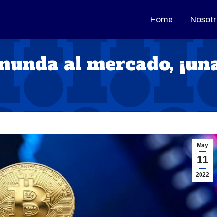
Home
Home
Nosotr
Nosotr
nunda al mercado, ¡un
May
11
2022