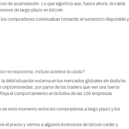
os de acumulación. Lo que significa que, hasta ahora, la caída
ersores de largo plazo en bitcoin.
ue los compradores continuaban tomando el suministro disponible y
.
cio no reacciona, incluso acelera la caída?
a débil situación externa en los mercados globales sin duda ha
las criptomonedas, por parte de los traders que ven una fuerte
efleja el comportamiento en la bolsa de las 100 empresas
o en este momento entre los compradores a largo plazo y los
.
re el precio y vemos a algunos inversores de bitcoin ceder y