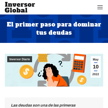
El primer paso para dominar
tus deudas
Estás aquí:
Inversor Diario
May
10
2022
Las deudas son una de las primeras