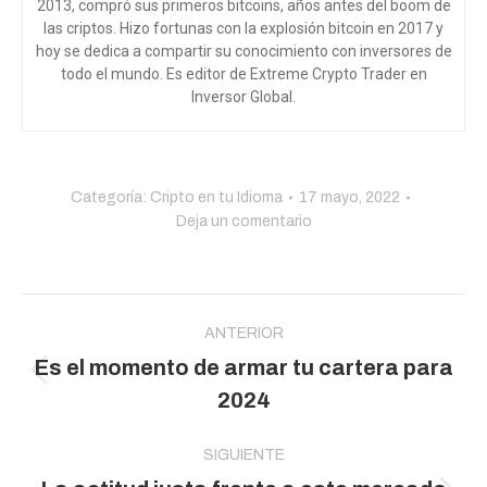
2013, compró sus primeros bitcoins, años antes del boom de
las criptos. Hizo fortunas con la explosión bitcoin en 2017 y
hoy se dedica a compartir su conocimiento con inversores de
todo el mundo
. Es editor de Extreme Crypto Trader en
Inversor Global.
Categoría:
Cripto en tu Idioma
17 mayo, 2022
Deja un comentario
Navegación
entre
ANTERIOR
Es el momento de armar tu cartera para
publicaciones
Publicación
2024
anterior:
SIGUIENTE