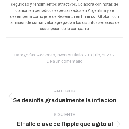
seguridad y rendimientos atractivos. Colabora con notas de
opinión en periódicos especializados en Argentina y se
desempeña como jefe de Research en
Inversor Global
, con
la misión de sumar valor agregado a los distintos servicios de
suscripción de la compañía
Categorías:
Acciones
,
Inversor Diario
18 julio, 2023
Deja un comentario
Navegación
entre
ANTERIOR
Publicación
Se desinfla gradualmente la inflación
publicaciones
anterior:
SIGUIENTE
El fallo clave de Ripple que agitó al
Publicación