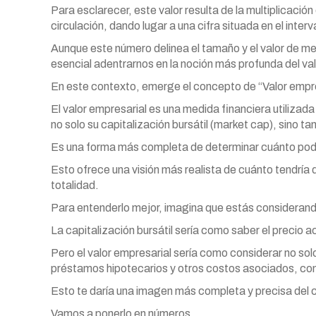
Para esclarecer, este valor resulta de la multiplicació
circulación, dando lugar a una cifra situada en el inte
Aunque este número delinea el tamaño y el valor de 
esencial adentrarnos en la noción más profunda del va
En este contexto, emerge el concepto de “Valor empres
El valor empresarial es una medida financiera utilizad
no solo su capitalización bursátil (market cap), sino t
Es una forma más completa de determinar cuánto podrí
Esto ofrece una visión más realista de cuánto tendría 
totalidad.
Para entenderlo mejor, imagina que estás consideran
La capitalización bursátil sería como saber el precio a
Pero el valor empresarial sería como considerar no solo
préstamos hipotecarios y otros costos asociados, com
Esto te daría una imagen más completa y precisa del co
Vamos a ponerlo en números.