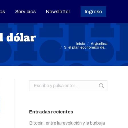
os
os
Servicios
Servicios
Newsletter
Newsletter
Ingreso
Ingreso
l dólar
Estás aquí:
Inicio
Argentina
Si el plan económico de…
Buscar:
Entradas recientes
Bitcoin: entre la revolución y la burbuja