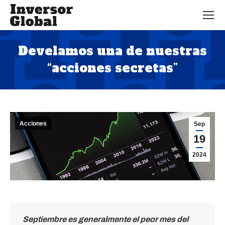
Develamos una de nuestras
“acciones secretas”
Estás aquí:
Acciones
Sep
19
2024
Septiembre es generalmente el peor mes del