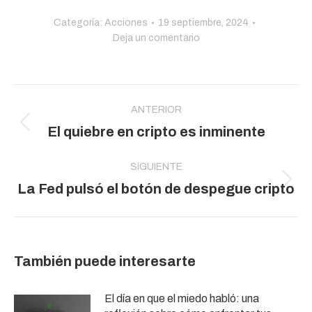
Categoría:
Acciones
19 septiembre, 2024
Deja un comentario
Navegación
entre
ANTERIOR
Publicación
El quiebre en cripto es inminente
publicaciones
anterior:
SIGUIENTE
Publicación
La Fed pulsó el botón de despegue cripto
siguiente:
También puede interesarte
El día en que el miedo habló: una