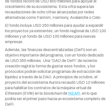
de fondos récord de USD 800 millones para apoyar el
crecimiento de su ecosistema. Esta cifra supera las
recaudaciones de ocho cifras alcanzadas por redes
alternativas como Fantom, Harmony, Avalanche o Celo.
El fondo incluye USD 250 millones para ayudar a expandir
los proyectos ya existentes, un fondo regional de USD 100
millones y un fondo de USD 100 millones para nuevas
empresas.
Además, las finanzas descentralizadas (DeFi) son un
objetivo importante del programa, con un fondo dedicado
de USD 350 millones. Una “DAO de DeFi” de reciente
creación regirá la forma de gastar esos fondos, y los
protocolos podrán solicitar programas de extracción de
liquidez a través de la DAO. A principios de octubre, el
proyecto del ecosistema Aurora recaudó USD 12 millones
para habilitar los contratos de la máquina virtual de
Ethereum (EVM) en la
blockchain
de
NEAR
, en lo que
podría ser el primer paso hacia un ecosistema completo de
DeFi.