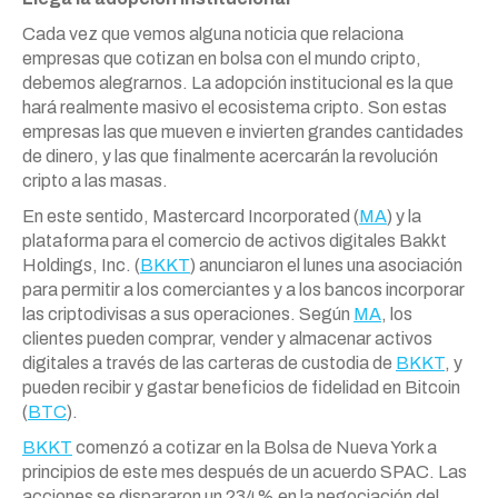
Cada vez que vemos alguna noticia que relaciona
empresas que cotizan en bolsa con el mundo cripto,
debemos alegrarnos. La adopción institucional es la que
hará realmente masivo el ecosistema cripto. Son estas
empresas las que mueven e invierten grandes cantidades
de dinero, y las que finalmente acercarán la revolución
cripto a las masas.
En este sentido, Mastercard Incorporated (
MA
) y la
plataforma para el comercio de activos digitales Bakkt
Holdings, Inc. (
BKKT
) anunciaron el lunes una asociación
para permitir a los comerciantes y a los bancos incorporar
las criptodivisas a sus operaciones. Según
MA
, los
clientes pueden comprar, vender y almacenar activos
digitales a través de las carteras de custodia de
BKKT
, y
pueden recibir y gastar beneficios de fidelidad en Bitcoin
(
BTC
).
BKKT
comenzó a cotizar en la Bolsa de Nueva York a
principios de este mes después de un acuerdo SPAC. Las
acciones se dispararon un 234% en la negociación del