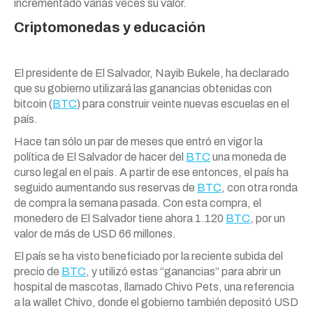
incrementado varias veces su valor.
Criptomonedas y educación
El presidente de El Salvador, Nayib Bukele, ha declarado
que su gobierno utilizará las ganancias obtenidas con
bitcoin (
BTC
) para construir veinte nuevas escuelas en el
país.
Hace tan sólo un par de meses que entró en vigor la
política de El Salvador de hacer del
BTC
una moneda de
curso legal en el país. A partir de ese entonces, el país ha
seguido aumentando sus reservas de
BTC
, con otra ronda
de compra la semana pasada. Con esta compra, el
monedero de El Salvador tiene ahora 1.120
BTC
, por un
valor de más de USD 66 millones.
El país se ha visto beneficiado por la reciente subida del
precio de
BTC
, y utilizó estas “ganancias” para abrir un
hospital de mascotas, llamado Chivo Pets, una referencia
a la wallet Chivo, donde el gobierno también depositó USD