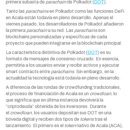
primera subasta de
parachain
de Polkadot (
DOT
).
Tanto las
parachains
en Polkadot como las funciones DeFi
en Acala están todavía en pleno desarrollo. Apenas el
viernes pasado, los desarrolladores de Polkadot añadieron
la primera
parachain
a su red. Las
parachains
son
blockchains personalizadas y específicas de cada
proyecto que pueden integrarse en la blockchain principal.
La característica distintiva de Polkadot (
DOT
) es su
formato de mensajes de consenso cruzado. En esencia,
permitiría a los usuarios enviar y recibir activos y ejecutar
smart contracts entre
parachains
. Sin embargo, en la
actualidad la tecnología está todavía en pleno desarrollo.
A diferencia de las rondas de crowdfunding tradicionales,
el proceso de financiación de Acala es un
crowdloan
, lo
que significa que en última instancia devolverá la
“criptodeuda” obtenida de los inversores. Durante
el
crowdloan
, los usuarios depositan sus DOT en una
bóveda digital y reciben dos tipos de
tokens
tras el
lanzamiento. El primero es el
token
nativo de Acala (ACA),