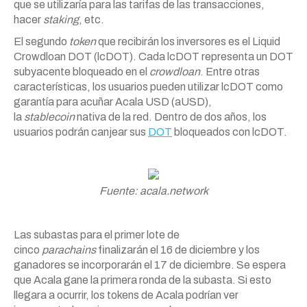
que se utilizaría para las tarifas de las transacciones,
hacer
staking
, etc.
El segundo
token
que recibirán los inversores es el Liquid
Crowdloan DOT (lcDOT). Cada lcDOT representa un DOT
subyacente bloqueado en el
crowdloan
. Entre otras
características, los usuarios pueden utilizar lcDOT como
garantía para acuñar Acala USD (aUSD),
la
stablecoin
nativa de la red. Dentro de dos años, los
usuarios podrán canjear sus
DOT
bloqueados con lcDOT.
Fuente: acala.network
Las subastas para el primer lote de
cinco
parachains
finalizarán el 16 de diciembre y los
ganadores se incorporarán el 17 de diciembre. Se espera
que Acala gane la primera ronda de la subasta. Si esto
llegara a ocurrir, los tokens de Acala podrían ver