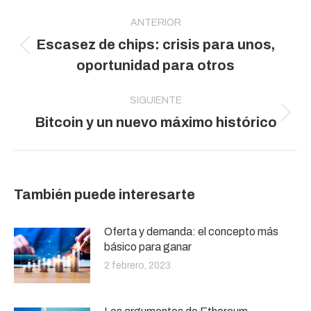
Navegación
entre
ANTERIOR
Escasez de chips: crisis para unos,
publicaciones
Publicación
oportunidad para otros
anterior:
SIGUIENTE
Publicación
Bitcoin y un nuevo máximo histórico
siguiente:
También puede interesarte
Oferta y demanda: el concepto más
básico para ganar
2 febrero, 2023