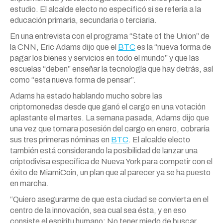
estudio. El alcalde electo no especificó si se refería a la
educación primaria, secundaria o terciaria.
En una entrevista con el programa “State of the Union” de
la CNN, Eric Adams dijo que el
BTC
es la “nueva forma de
pagar los bienes y servicios en todo el mundo” y que las
escuelas “deben” enseñar la tecnología que hay detrás, así
como “esta nueva forma de pensar”.
Adams ha estado hablando mucho sobre las
criptomonedas desde que ganó el cargo en una votación
aplastante el martes. La semana pasada, Adams dijo que
una vez que tomara posesión del cargo en enero, cobraría
sus tres primeras nóminas en
BTC
. El alcalde electo
también está considerando la posibilidad de lanzar una
criptodivisa específica de Nueva York para competir con el
éxito de MiamiCoin, un plan que al parecer ya se ha puesto
en marcha.
“Quiero asegurarme de que esta ciudad se convierta en el
centro de la innovación, sea cual sea ésta, y en eso
consiste el espíritu humano: No tener miedo de buscar