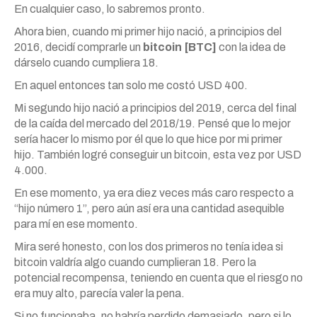
En cualquier caso, lo sabremos pronto.
Ahora bien, cuando mi primer hijo nació, a principios del
2016, decidí comprarle un
bitcoin [BTC]
con la idea de
dárselo cuando cumpliera 18.
En aquel entonces tan solo me costó USD 400.
Mi segundo hijo nació a principios del 2019, cerca del final
de la caída del mercado del 2018/19. Pensé que lo mejor
sería hacer lo mismo por él que lo que hice por mi primer
hijo. También logré conseguir un bitcoin, esta vez por USD
4.000.
En ese momento, ya era diez veces más caro respecto a
“hijo número 1”, pero aún así era una cantidad asequible
para mí en ese momento.
Mira seré honesto, con los dos primeros no tenía idea si
bitcoin valdría algo cuando cumplieran 18. Pero la
potencial recompensa, teniendo en cuenta que el riesgo no
era muy alto, parecía valer la pena.
Si no funcionaba, no habría perdido demasiado, pero si lo