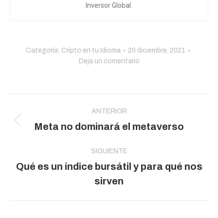
Inversor Global.
Categoría:
Cripto en tu Idioma
20 diciembre, 2021
Deja un comentario
Navegación
entre
ANTERIOR
Publicación
Meta no dominará el metaverso
publicaciones
anterior:
SIGUIENTE
Qué es un índice bursátil y para qué nos
Publicación
sirven
siguiente: