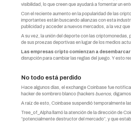
visibilidad, lo que creen que ayudará a fomentar un e
Con el reciente aumento en la popularidad de las cri
importantes están buscando alianzas con esta industr
publicidad y acceder a nuevos mercados, a la vez que
A su vez, la unión del deporte con las criptomonedas, po
de sus proezas deportivas en lugar de los medios actu
Las empresas cripto comienzan a desembarcar e
disrupción para cambiar las reglas del juego. Y esto r
No todo está perdido
Hace algunos días, el exchange Coinbase fue notificad
hacker de sombrero blanco (hackers
buenos
, digamos
A raíz de esto, Coinbase suspendió temporalmente la
Tree_of_Alpha llamó la atención de la dirección de Co
“potencialmente destructor del mercado”, y que esta