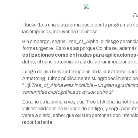
Fu
Hacker1 es una plataforma que ejecuta programas de 
las empresas, incluyendo Coinbase.
Sin embargo, según Tree_of_Alpha, el riesgo potencia
forma urgente. Esto es así porque Coinbase, además
cotizaciones como entradas para aplicaciones
datos, el daño potencial a raíz de las ramificaciones d
Luego de una breve interrupción de la plataforma para
Armstrong, tuiteó públicamente su agradecimiento po
”
.@Tree_of_Alpha eres increíble – un gran agradecim
comunidad criptográfica se ayuda entre sí
“.
Esta no es la primera vez que Tree of Alpha ha notific
vulnerabilidades en su base de código, y seguramente
verse a diario, saber que existen personas con intenc
reconfortante.