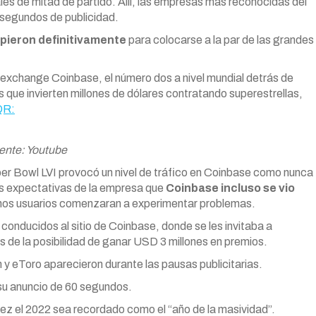
es de mitad de partido. Allí, las empresas más reconocidas del
 segundos de publicidad.
pieron definitivamente
para colocarse a la par de las grandes
 exchange Coinbase, el número dos a nivel mundial detrás de
que invierten millones de dólares contratando superestrellas,
QR:
ente: Youtube
er Bowl LVI provocó un nivel de tráfico en Coinbase como nunca
as expectativas de la empresa que
Coinbase incluso se vio
nos usuarios comenzaran a experimentar problemas.
nducidos al sitio de Coinbase, donde se les invitaba a
ás de la posibilidad de ganar USD 3 millones en premios.
eToro aparecieron durante las pausas publicitarias.
u anuncio de 60 segundos.
al vez el 2022 sea recordado como el “año de la masividad”.