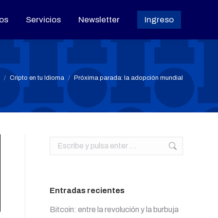
os
os
Servicios
Servicios
Newsletter
Newsletter
Ingreso
Ingreso
s aquí:
Cripto en tu Idioma
Próxima parada: la adopción mundial
Buscar:
Entradas recientes
Bitcoin: entre la revolución y la burbuja