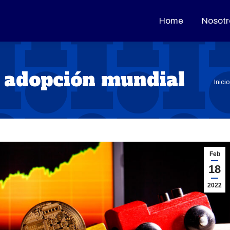
Home
Home
Nosotr
Nosotr
a adopción mundial
Está
Inicio
Feb
18
2022