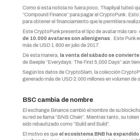
Como si esta noticia no fuera poco, Thapliyal tuiteó qu
“Compound Finance” para pagar el CryptoPunk. Esto le
para obtener el financiamiento que le permitiera reali
Este CryptoPunk presenta el tipo de avatar más raro: 
de 10.000 avatares son alienígenas
. Este Punk e
más de USD 1.600 en julio de 2017.
De esta manera,
la venta del sábado se convierte 
de Beeple “Everydays: The First 5,000 Days” aún tien
Según los datos de CryptoSlam, la colección CryptoP
generado más de USD 2.000 millones en volumen de o
BSC cambia de nombre
El exchange Binance cambió el nombre de su blockch
su red se llama “BNB Chain”. Mientras tanto, su tok
sido rebautizado como “Build and Build”.
El motivo es que
el ecosistema BNB ha expandido s