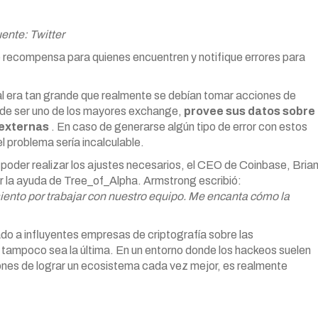
ente: Twitter
recompensa para quienes encuentren y notifique errores para
l era tan grande que realmente se debían tomar acciones de
 de ser uno de los mayores exchange,
provee sus datos sobre
 externas
. En caso de generarse algún tipo de error con estos
el problema sería incalculable.
 poder realizar los ajustes necesarios, el CEO de Coinbase, Bria
r la ayuda de Tree_of_Alpha. Armstrong escribió:
iento por trabajar con nuestro equipo. Me encanta cómo la
ado a influyentes empresas de criptografía sobre las
 tampoco sea la última. En un entorno donde los hackeos suelen
iones de lograr un ecosistema cada vez mejor, es realmente