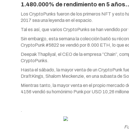
1.480.000% de rendimiento en 5 años…
Los CryptoPunks fueron de los primeros NFT y esto ha
2017 sea una leyenda en el espacio.
Tal es así, que varios CryptoPunks se han vendido p
Sin embargo, esta semana la colección batió su récord
CryptoPunk #5822 se vendió por 8.000 ETH, lo que eq
Deepak Thapliyal, el CEO de la empresa “Chain”, comp
CryptoPunks.
Hasta el sábado, la mayor venta de un CryptoPunk fue 
DraftKings, Shalom Meckenzie, en una subasta de Sot
Mientras tanto, la mayor venta en el propio mercado 
4156 vendió su homónimo Punk por USD 10,26 millone
.
Fu