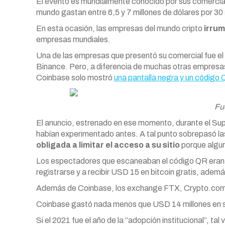
El evento es mundialmente conocido por sus comercial
mundo gastan entre 6,5 y 7 millones de dólares por 30
En esta ocasión, las empresas del mundo cripto
irrum
empresas mundiales.
Una de las empresas que presentó su comercial fue el
Binance. Pero, a diferencia de muchas otras empresas 
Coinbase solo mostró
una pantalla negra y un código 
Fu
El anuncio, estrenado en ese momento, durante el Sup
habían experimentado antes. A tal punto sobrepasó l
obligada a limitar el acceso a su sitio
porque algu
Los espectadores que escaneaban el código QR eran co
registrarse y a recibir USD 15 en bitcoin gratis, adem
Además de Coinbase, los exchange FTX, Crypto.com y 
Coinbase gastó nada menos que USD 14 millones en s
Si el 2021 fue el año de la “adopción institucional”, t