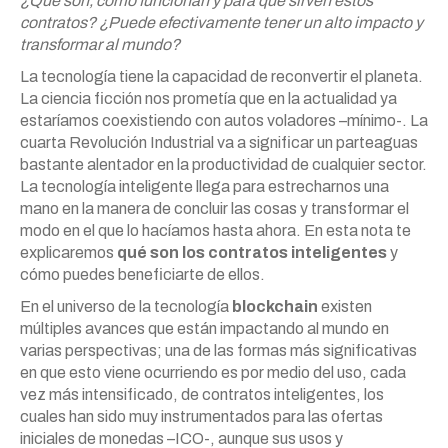
¿Qué son, cómo funcionan y para qué sirven estos
contratos? ¿Puede efectivamente tener un alto impacto y
transformar al mundo?
La tecnología tiene la capacidad de reconvertir el planeta.
La ciencia ficción nos prometía que en la actualidad ya
estaríamos coexistiendo con autos voladores –mínimo-. La
cuarta Revolución Industrial va a significar un parteaguas
bastante alentador en la productividad de cualquier sector.
La tecnología inteligente llega para estrecharnos una
mano en la manera de concluir las cosas y transformar el
modo en el que lo hacíamos hasta ahora. En esta nota te
explicaremos
qué son los contratos inteligentes
y
cómo puedes beneficiarte de ellos.
En el universo de la tecnología
blockchain
existen
múltiples avances que están impactando al mundo en
varias perspectivas; una de las formas más significativas
en que esto viene ocurriendo es por medio del uso, cada
vez más intensificado, de contratos inteligentes, los
cuales han sido muy instrumentados para las ofertas
iniciales de monedas –ICO-, aunque sus usos y